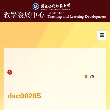
Toggl
navig
首頁
dsc00285