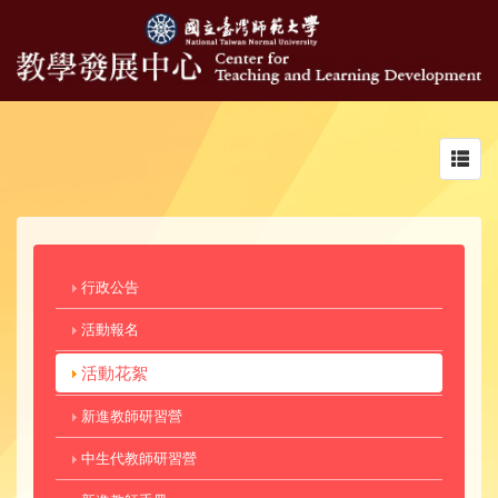
Toggl
navig
行政公告
活動報名
活動花絮
新進教師研習營
中生代教師研習營