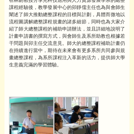
在林副教授分享完科技應用與人力資源發展學系的總整
課程經驗後，教學發展中心的卯靜儒主任也為與會師生
闡述了師大推動總整課程的目標與計劃，具體而微地以
流程圖講解總整課程規畫的諸多細節，同時也為大家介
紹了師大總整課程的補助申請辦法，並且詳細地說明了
計畫申請書的撰寫方式，與會師生及系所助教也根據若
干問題與卯主任交流意見。師大的總整課程補助計畫仍
在持續進行當中，期待在未來會有更多系所共同參與規
畫總整課程，為系所課程注入革新的活力，提供師大學
生意義完滿的學習體驗。