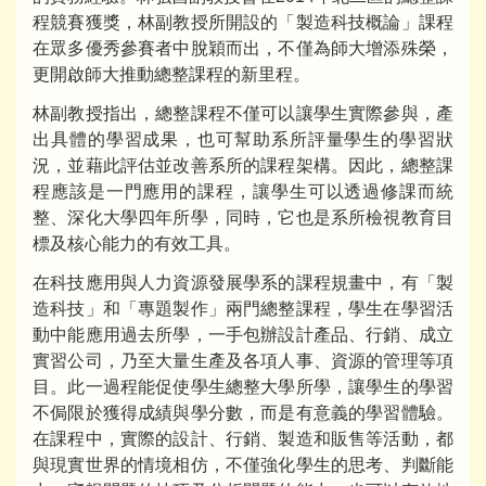
程競賽獲獎，林副教授所開設的「製造科技概論」課程
在眾多優秀參賽者中脫穎而出，不僅為師大增添殊榮，
更開啟師大推動總整課程的新里程。
林副教授指出，總整課程不僅可以讓學生實際參與，產
出具體的學習成果，也可幫助系所評量學生的學習狀
況，並藉此評估並改善系所的課程架構。因此，總整課
程應該是一門應用的課程，讓學生可以透過修課而統
整、深化大學四年所學，同時，它也是系所檢視教育目
標及核心能力的有效工具。
在科技應用與人力資源發展學系的課程規畫中，有「製
造科技」和「專題製作」兩門總整課程，學生在學習活
動中能應用過去所學，一手包辦設計產品、行銷、成立
實習公司，乃至大量生產及各項人事、資源的管理等項
目。此一過程能促使學生總整大學所學，讓學生的學習
不侷限於獲得成績與學分數，而是有意義的學習體驗。
在課程中，實際的設計、行銷、製造和販售等活動，都
與現實世界的情境相仿，不僅強化學生的思考、判斷能