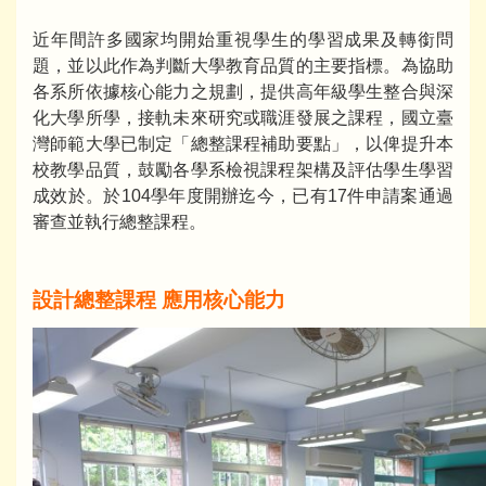
近年間許多國家均開始重視學生的學習成果及轉銜問
題，並以此作為判斷大學教育品質的主要指標。為協助
各系所依據核心能力之規劃，提供高年級學生整合與深
化大學所學，接軌未來研究或職涯發展之課程，國立臺
灣師範大學已制定「總整課程補助要點」，以俾提升本
校教學品質，鼓勵各學系檢視課程架構及評估學生學習
成效於。於104學年度開辦迄今，已有17件申請案通過
審查並執行總整課程。
設計總整課程
應用核心能力