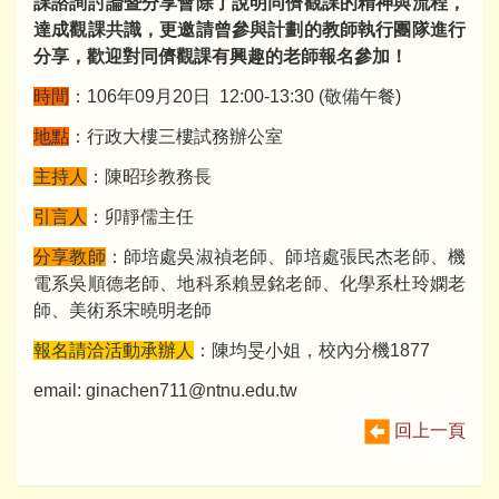
課諮詢討論暨分享會除了說明同儕觀課的精神與流程，
達成觀課共識，更邀請曾參與計劃的教師執行團隊進行
分享，歡迎對同儕觀課有興趣的老師報名參加！
時間
：106年09月20日 12:00-13:30 (敬備午餐)
地點
：行政大樓三樓試務辦公室
主持人
：陳昭珍教務長
引言人
：卯靜儒主任
分享教師
：師培處吳淑禎老師、師培處張民杰老師、機
電系吳順德老師、地科系賴昱銘老師、化學系杜玲嫻老
師、美術系宋曉明老師
報名請洽活動承辦人
：陳均旻小姐，校內分機1877
email: ginachen711@ntnu.edu.tw
回上一頁