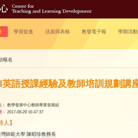
展
學習促進
法規與表格
教發電子報
學期活動
動報名
MI英語授課經驗及教師培訓規劃講
位：
教學發展中心教師專業發展組
間：
2017-08-29 16:47:37
持人】
灣師範大學 陳昭珍教務長