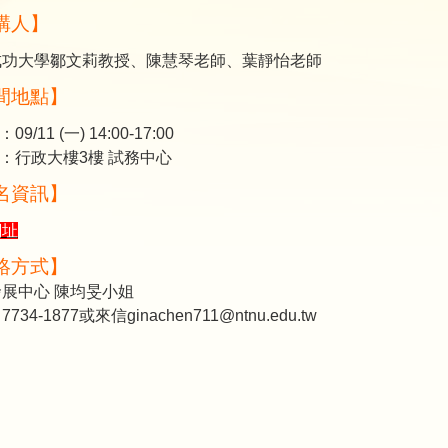
講人】
成功大學鄒文莉教授、陳慧琴老師、葉靜怡老師
間地點】
09/11 (一) 14:00-17:00
點：行政大樓3樓 試務中心
名資訊】
網址
絡方式】
展中心 陳均旻小姐
734-1877或來信ginachen711@ntnu.edu.tw