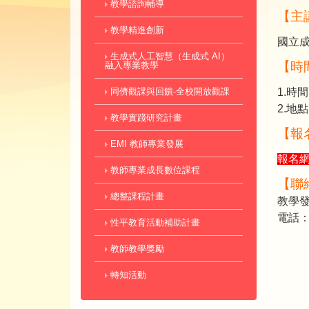
教學諮詢輔導
【主
教學精進創新
國立
生成式人工智慧（生成式 AI）
【時
融入專業教學
同儕觀課與回饋-全校開放觀課
1.時間：
2.地
教學實踐研究計畫
【報
EMI 教師專業發展
報名
教師專業成長數位課程
【聯
總整課程計畫
教學發
電話：7
性平教育活動補助計畫
教師教學獎勵
轉知活動