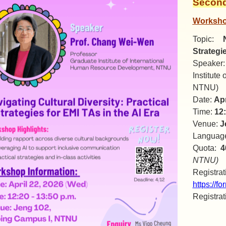
Secon
Worksho
Topic:
Strategie
Speaker
Institute
NTNU)
Date:
Apr
Time:
12:
Venue:
J
Languag
Quota:
4
NTNU)
Reg
https:/
Registrat