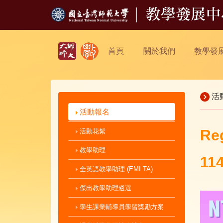
首頁
關於我們
教學發
活
活動報名
Reg
活動花絮
教學助理
1
全英語教學助理 (EMI TA)
傑出教學助理遴選
學生課業輔導員學習獎勵方案