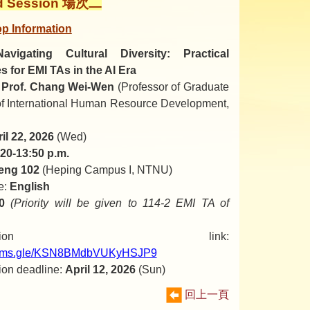
d Session 場次二
p Information
Navigating Cultural Diversity: Practical
s for EMI TAs in the AI Era
:
Prof. Chang Wei-Wen
(Professor of Graduate
 of International Human Resource Development,
il 22, 2026
(Wed)
20-13:50 p.m.
eng 102
(Heping Campus I, NTNU)
e:
English
0
(Priority will be given to 114-2 EMI TA of
istration link:
/forms.gle/KSN8BMdbVUKyHSJP9
ion deadline:
April 12, 2026
(Sun)
回上一頁