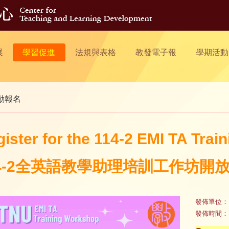
展
學習促進
法規與表格
教發電子報
學期活動
動報名
ister for the 114-2 EMI TA Tra
14-2全英語教學助理培訓工作坊開放
發佈單位：
發佈時間：