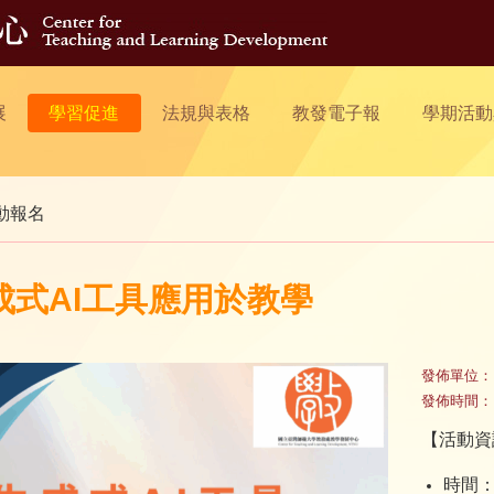
展
學習促進
法規與表格
教發電子報
學期活動
動報名
成式AI工具應用於教學
發佈單位：
發佈時間：
【活動資
時間：1