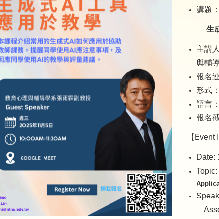
講題
生
主講人
與輔導
報名
形式
語言
報名截止
【Event I
Date: 
Topic:
Applica
Speak
Assoc