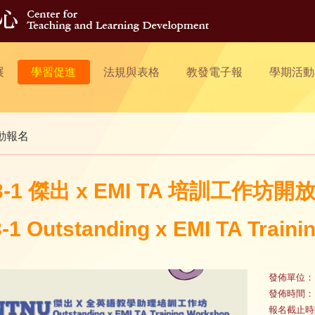
展
學習促進
法規與表格
教發電子報
學期活動
動報名
3-1 傑出 x EMI TA 培訓工作坊開放報名
-1 Outstanding x EMI TA Train
發佈單位：
發佈時間：
報名截止時