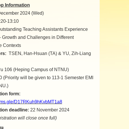
p Information
December 2024 (Wed)
20-13:10
tstanding Teaching Assistants Experience
 Growth and Challenges in Different
 Contexts
ers:
TSEN, Han-Hsuan (TA) & YU, Zih-Liang
u 106 (Heping Campus of NTNU)
 (Priority will be given to 113-1 Semester EMI
NU.)
tion form:
forms.gle/D17RKuh9hKvbMT1a8
tion deadline:
22 November 2024
stration will close once full)
訊