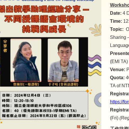
Worksho
Date:
4 
Time:
12:
Topic:
Ou
Sharing –
Language
Present
(EMI TA)
Venue:
P
Quota:
40
TA of NT
Registra
https://
Registra
(Fri)
(Regi
工作坊資