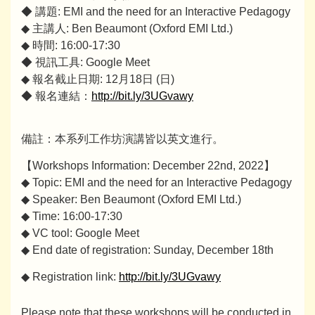
◆
講題: EMI and the need for an Interactive Pedagogy
◆ 主講人: Ben Beaumont (Oxford EMI Ltd.)
◆ 時間: 16:00-17:30
◆ 視訊工具: Google Meet
◆ 報名截止日期: 12月18日 (日)
◆ 報名連結：
http://bit.ly/3UGvawy
備註：本系列工作坊演講皆以英文進行。
【Workshops Information: December 22nd, 2022】
◆ Topic: EMI and the need for an Interactive Pedagogy
◆ Speaker: Ben Beaumont (Oxford EMI Ltd.)
◆ Time: 16:00-17:30
◆ VC tool: Google Meet
◆ End date of registration: Sunday, December 18th
◆ Registration link:
http://bit.ly/3UGvawy
Please note that these workshops will be conducted in