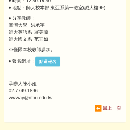
♦ 時間：12:30-14:30
♦ 地點：師大校本部 東亞系第一教室(誠大樓9F)
♦ 分享教師：
臺灣大學 洪承宇
師大英語系 羅美蘭
師大國文系 范宜如
※僅限本校教師參加。
♦ 報名網址：
點選報名
承辦人陳小姐
02-7749-1896
wwway@ntnu.edu.tw
回上一頁