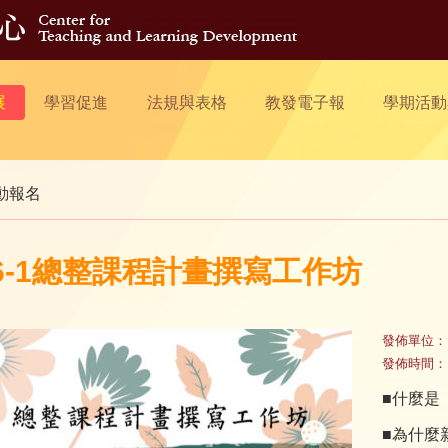
展
學習促進
法規與表格
教發電子報
學期活動
動報名
06-1總整課程計畫撰寫工作坊
發佈單位：
發佈時間：
■什麼是
■為什麼