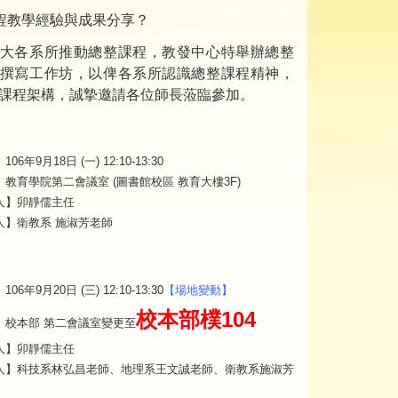
程教學經驗與成果分享？
大各系所推動總整課程，教發中心特舉辦總整
撰寫工作坊，以俾各系所認識總整課程精神，
課程架構，誠摯邀請各位師長蒞臨參加。
06年9月18日 (一) 12:10-13:30
教育學院第二會議室 (圖書館校區 教育大樓3F)
人】卯靜儒主任
人】衛教系 施淑芳老師
06年9月20日 (三) 12:10-13:30
【場地變動】
校本部樸104
】校本部 第二會議室變更至
人】卯靜儒主任
人】科技系林弘昌老師、地理系王文誠老師、衛教系施淑芳