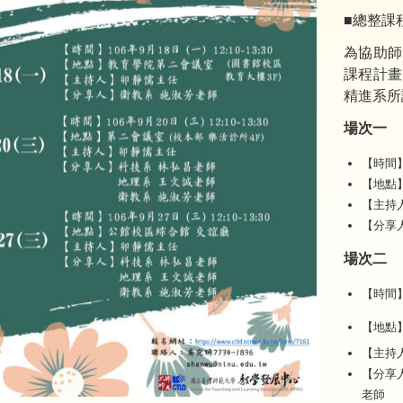
■總整課
為協助師
課程計畫
精進系所
場次一
【時間】1
【地點】
【主持
【分享
場次二
【時間】1
【地點
【主持
【分享
老師