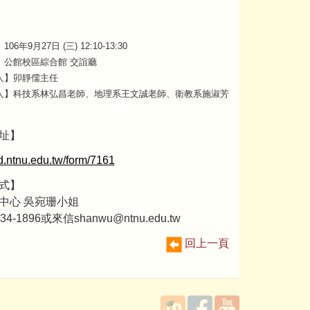
06年9月27日 (三) 12:10-13:30
】公館校區綜合館 交誼廳
人】卯靜儒主任
人】科技系林弘昌老師、地理系王文誠老師、衛教系施淑芳
址】
tld.ntnu.edu.tw/form/7161
式】
中心 吳宛珊小姐
4-1896或來信shanwu@ntnu.edu.tw
回上一頁