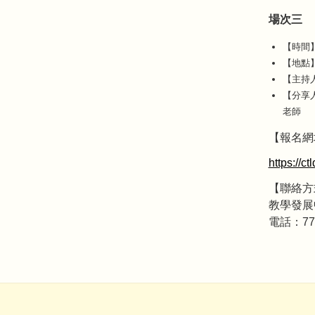
場次三
【時間】1
【地點
【主持
【分享
老師
【報名網
https://c
【聯絡方
教學發展
電話：773