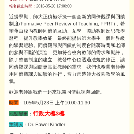
報名截止時間：
2016-05-20 17:00:00
近幾學期，師大正積極研擬一個全新的同儕觀課與回饋
制度(Formative Peer Review of Teaching, FPRT)，希
望藉由校內教師同儕的互助、互學，協助教師反思教學
歷程，提升教學效能，最終能提供師大學生一個世界級
的學習經驗。同儕觀課與回饋的制度會隨著時間和老師
的參與不斷的演進，更加符合校內教師的需求和期許，
除了整個制度的建立，教發中心也透過法規的修正，讓
同儕觀課與回饋更貼近教師的需求，我們也希冀老師善
用同儕觀課與回饋的推行，齊力營造師大校園教學的風
氣。
歡迎老師跟我們一起來認識同儕觀課與回饋。
時間
：105年5月23日 上午10:00-11:30
行政大樓3樓
地點變更
：
主講人
：Dr. Pawel Kindler