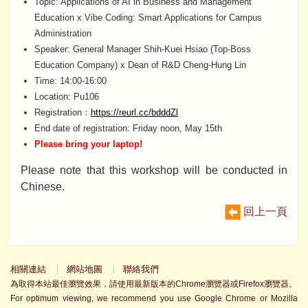
Topic: Applications of AI in Business and Management
Education x Vibe Coding: Smart Applications for Campus
Administration
Speaker: General Manager Shih-Kuei Hsiao (Top-Boss
Education Company) x Dean of R&D Cheng-Hung Lin
Time: 14:00-16:00
Location: Pu106
Registration：
https://reurl.cc/bdddZl
End date of registration: Friday noon, May 15th
Please bring your laptop!
Please note that this workshop will be conducted in
Chinese.
回上一頁
相關連結
網站地圖
聯絡我們
為取得本站最佳瀏覽效果，請使用最新版本的Chrome瀏覽器或Firefox瀏覽器。
For optimum viewing, we recommend you use Google Chrome or Mozilla