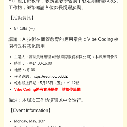
AI）應用於教學，教務處教學發展中心定期辦理AI系列
工作坊，誠摯邀請各位師長踴躍參與。
【活動資訊】
5月18日 (一)
講題：AI技術在商管教育的應用案例 x Vibe Coding 校
園行政智慧化應用
主講人：蕭世貴總經理 (特波國際股份有限公司) x 林政宏研發長
時間：下午14:00-16:00
地點：樸106
報名連結：
https://reurl.cc/bdddZl
報名截止日期：5月15日（五）中午12點
Vibe Coding
將有實務操作
，
請攜帶筆電
!
備註：本場次工作坊演講以中文進行。
【Event Information】
Monday, May. 18th