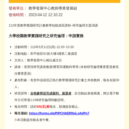
發佈單位：
教學發展中心教師專業發展組
發佈時間：
2023-04-12 12:10:22
112年度教學實踐研究計畫教學知能成長課程–研究倫理主題演講
大學校園教學實踐研究之研究倫理：申請實務
活動時間：112年5月11日(四) 12:20~13:20
活動地點：和平校區I行政大樓1樓第二會議室
主持人：教學發展中心賴以威主任
講者：張育愷研究講座教授/體育與運動科學系 (本校研究倫理審查委員會現
任審查委員)
參加對象：有意申請或現正執行教學實踐研究計畫之本校教師，報名名額30
人。
研習證明：
全程參與並完成簽到、簽退者
，於活動結束後兩週，將以電子郵
件方式寄發1小時研究倫理時數證明。
報名時間：請於
5/5(五)前
報名，額滿提前截止。
報名連結:
https://forms.gle/PiPCHAERNsLvAdPn7
※本活動提供報名者午餐。