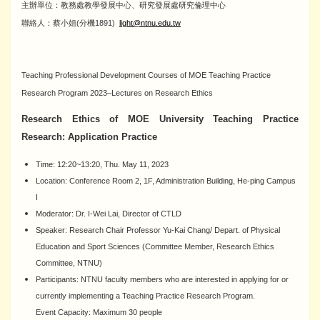
主辦單位：教務處教學發展中心、研究發展處研究倫理中心
聯絡人：蔡小姐(分機1891)
light@ntnu.edu.tw
Teaching Professional Development Courses of MOE Teaching Practice
Research Program 2023–Lectures on Research Ethics
Research Ethics of MOE University Teaching Practice
Research: Application Practice
Time: 12:20~13:20, Thu. May 11, 2023
Location: Conference Room 2, 1F, Administration Building, He-ping Campus
I
Moderator: Dr. I-Wei Lai, Director of CTLD
Speaker: Research Chair Professor Yu-Kai Chang/ Depart. of Physical
Education and Sport Sciences (Committee Member, Research Ethics
Committee, NTNU)
Participants: NTNU faculty members who are interested in applying for or
currently implementing a Teaching Practice Research Program.
Event Capacity: Maximum 30 people