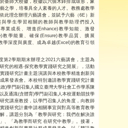
於臺師大校徽，校徽以六個木鐸排成環形，象
藝之學，培養具全人素養的人才。教務處教學
依此理念辦理六藝講會，並賦予六藝（6E）新
起與學生學習相關的教師與教學助理們投入
ge)專業成長、增進(Enhance)教學知能、激發
gize)教學能量、確保(Ensure)教學品質、擴展
nd)教學深度與廣度、成為卓越(Excel)的教育引領
年度第2學期期末辦理之2021六藝講會，主題為
研究的相遇-探究教學實踐研究之開展」，活動
實踐研究計畫主題演講與本校教學精進創新與
成果發表會。本校特別邀請教學實踐研究計畫
法政)學門副召集人國立臺灣大學社會工作學系陳
以及通識(含體育)學門副召集人本校運動競技學
研究講座教授，以學門召集人的角度，向教師
實踐研究計畫申請相關事宜與對高等教育教學
解，講題分別為「教學與研究：我們在解決誰
」、「為教學而研究 在研究中教學」。接著，