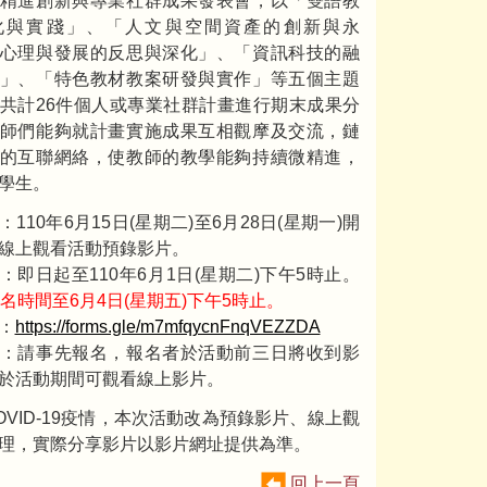
精進創新與專業社群成果發表會，以「雙語教
化與實踐」、「人文與空間資產的創新與永
心理與發展的反思與深化」、「資訊科技的融
」、「特色教材教案研發與實作」等五個主題
共計26件個人或專業社群計畫進行期末成果分
師們能夠就計畫實施成果互相觀摩及交流，鏈
的互聯網絡，使教師的教學能夠持續微精進，
學生。
110年6月15日(星期二)至6月28日(星期一)開
線上觀看活動預錄影片。
：即日起至110年6月1日(星期二)下午5時止。
報名時間至6月4日(星期五)下午5時止。
：
https://forms.gle/m7mfqycnFnqVEZZDA
：請事先報名，報名者於活動前三日將收到影
於活動期間可觀看線上影片。
OVID-19疫情，本次活動改為預錄影片、線上觀
理，實際分享影片以影片網址提供為準。
回上一頁