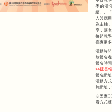
本校教學
學的活
續」、「
入與應用
為主軸，
享，讓老
接起教學
嘉惠更多
活動時間：
放報名者
報名時間
>>延長
報名網址
活動方式
片網址，
※因應C
看方式辦