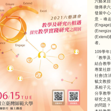
六藝來自
徵傳承六
發展中心
意－喚
(Enga
(Ener
(Exte
者。
109學
「教學及
結合教學
專業社群
社會(含
毓文教授
系相子元
分享教學
研究之見
的問題？