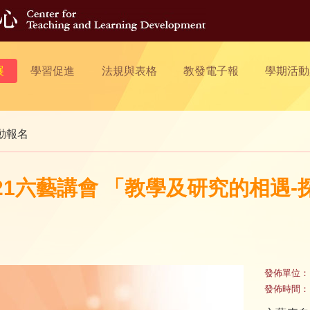
展
學習促進
法規與表格
教發電子報
學期活動
動報名
021六藝講會 「教學及研究的相遇
」
發佈單位：
發佈時間：