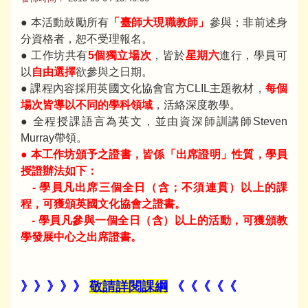
● 本活動鼓勵所有
「臺師大現職教師」
參與；非前述身
分資格者，恕不受理報名。
● 工作坊共有
5個獨立場次
，皆於
星期六
進行，學員可
以
自由選擇
欲參與之日期。
● 課程內容採用英國文化協會官方CLIL主題教材，
每個
場次皆導以不同的學科領域
，活絡深度教學。
● 全程授課語言為英文，並由資深師訓講師Steven
Murray帶領。
● 本工作坊頒予之證書，皆係「出席證明」性質，學員
授證辦法如下：
- 學員凡出席三個全日（含；不須連貫）以上的課
程，可獲頒英國文化協會之證書。
- 學員凡參與一個全日（含）以上的活動，可獲頒教
學發展中心之出席證書。
》》》》》
敬請詳閱課綱
《《《《《