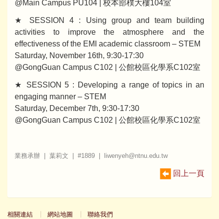
@Main Campus PU104 | 校本部樸大樓104室
★ SESSION 4 : Using group and team building
activities to improve the atmosphere and the
effectiveness of the EMI academic classroom – STEM
Saturday, November 16th, 9:30-17:30
@GongGuan Campus C102 | 公館校區化學系C102室
★ SESSION 5 : Developing a range of topics in an
engaging manner – STEM
Saturday, December 7th, 9:30-17:30
@GongGuan Campus C102 | 公館校區化學系C102室
業務承辦 | 葉莉文 | #1889 | liwenyeh@ntnu.edu.tw
回上一頁
相關連結
網站地圖
聯絡我們