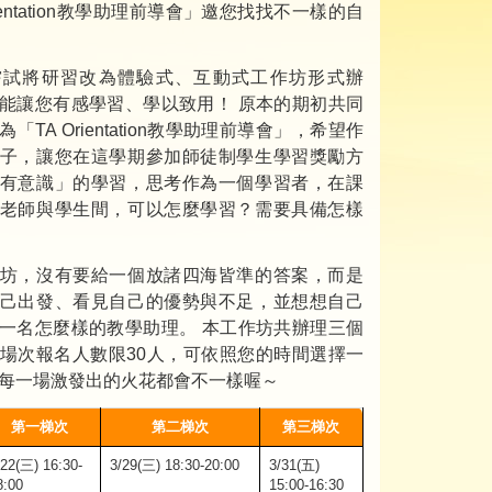
rientation教學助理前導會」邀您找找不一樣的自
嘗試將研習改為體驗式、互動式工作坊形式辦
能讓您有感學習、學以致用！ 原本的期初共同
「TA Orientation教學助理前導會」，希望作
子，讓您在這學期參加師徒制學生學習獎勵方
有意識」的學習，思考作為一個學習者，在課
老師與學生間，可以怎麼學習？需要具備怎樣
坊，沒有要給一個放諸四海皆準的答案，而是
己出發、看見自己的優勢與不足，並想想自己
一名怎麼樣的教學助理。 本工作坊共辦理三個
場次報名人數限30人，可依照您的時間選擇一
每一場激發出的火花都會不一樣喔～
第一梯次
第二梯次
第三梯次
/22(三) 16:30-
3/29(三) 18:30-20:00
3/31(五)
8:00
15:00-16:30