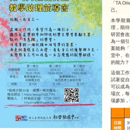
「TA O
己。
本學期
理，期待
研習會改為
為一個引
案能夠「
堂中、在
的能力？
這個工作
試著從自
可以成為
場次，每
場參加，
日期
3
時間
1