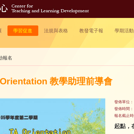
展
學習促進
法規與表格
教發電子報
學期活動
動報名
 Orientation 教學助理前導會
發佈單位：
發佈時間：
報名截止時
起點，