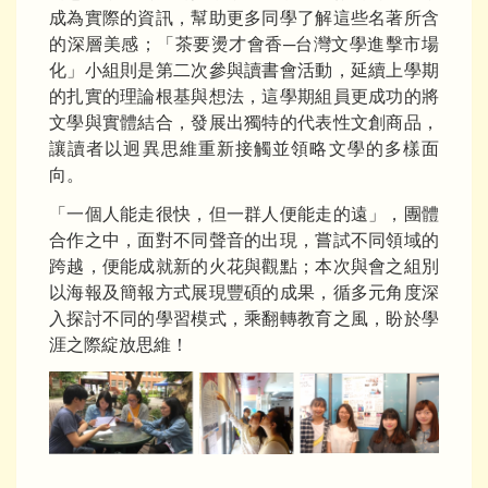
成為實際的資訊，幫助更多同學了解這些名著所含
的深層美感；「茶要燙才會香─台灣文學進擊市場
化」小組則是第二次參與讀書會活動，延續上學期
的扎實的理論根基與想法，這學期組員更成功的將
文學與實體結合，發展出獨特的代表性文創商品，
讓讀者以迥異思維重新接觸並領略文學的多樣面
向。
「一個人能走很快，但一群人便能走的遠」，團體
合作之中，面對不同聲音的出現，嘗試不同領域的
跨越，便能成就新的火花與觀點；本次與會之組別
以海報及簡報方式展現豐碩的成果，循多元角度深
入探討不同的學習模式，乘翻轉教育之風，盼於學
涯之際綻放思維！