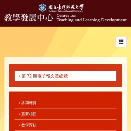
Toggl
navig
第 72 期電子報文章總覽
各期總覽
薪新相習
教學深耕