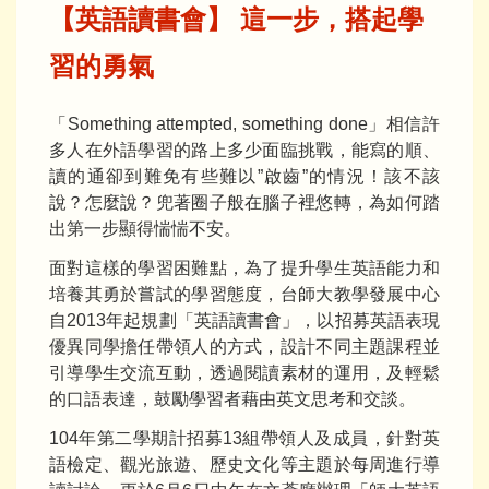
【英語讀書會】 這一步，搭起學
習的勇氣
「Something attempted, something done」相信許
多人在外語學習的路上多少面臨挑戰，能寫的順、
讀的通卻到難免有些難以”啟齒”的情況！該不該
說？怎麼說？兜著圈子般在腦子裡悠轉，為如何踏
出第一步顯得惴惴不安。
面對這樣的學習困難點，為了提升學生英語能力和
培養其勇於嘗試的學習態度，台師大教學發展中心
自2013年起規劃「英語讀書會」，以招募英語表現
優異同學擔任帶領人的方式，設計不同主題課程並
引導學生交流互動，透過閱讀素材的運用，及輕鬆
的口語表達，鼓勵學習者藉由英文思考和交談。
104年第二學期計招募13組帶領人及成員，針對英
語檢定、觀光旅遊、歷史文化等主題於每周進行導