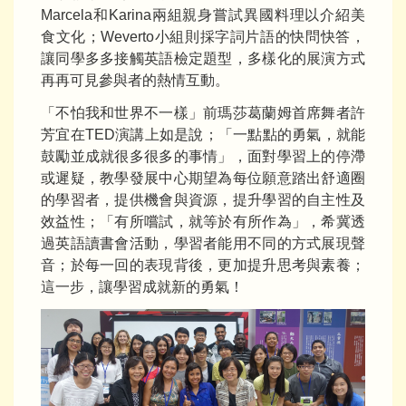
Marcela和Karina兩組親身嘗試異國料理以介紹美
食文化；Weverto小組則採字詞片語的快問快答，
讓同學多多接觸英語檢定題型，多樣化的展演方式
再再可見參與者的熱情互動。
「不怕我和世界不一樣」前瑪莎葛蘭姆首席舞者許
芳宜在TED演講上如是說；「一點點的勇氣，就能
鼓勵並成就很多很多的事情」，面對學習上的停滯
或遲疑，教學發展中心期望為每位願意踏出舒適圈
的學習者，提供機會與資源，提升學習的自主性及
效益性；「有所嚐試，就等於有所作為」，希冀透
過英語讀書會活動，學習者能用不同的方式展現聲
音；於每一回的表現背後，更加提升思考與素養；
這一步，讓學習成就新的勇氣！