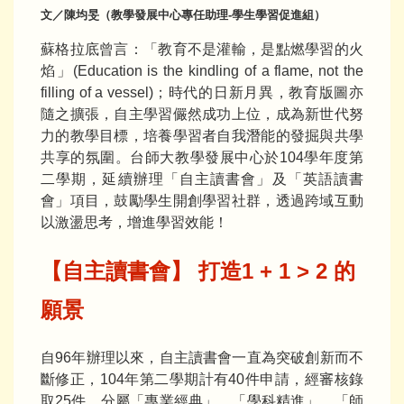
文／陳均旻（教學發展中心專任助理-學生學習促進組）
蘇格拉底曾言：「教育不是灌輸，是點燃學習的火
焰」(Education is the kindling of a flame, not the
filling of a vessel)；時代的日新月異，教育版圖亦
隨之擴張，自主學習儼然成功上位，成為新世代努
力的教學目標，培養學習者自我潛能的發掘與共學
共享的氛圍。台師大教學發展中心於104學年度第
二學期，延續辦理「自主讀書會」及「英語讀書
會」項目，鼓勵學生開創學習社群，透過跨域互動
以激盪思考，增進學習效能！
【自主讀書會】 打造1 + 1 > 2 的
願景
自96年辦理以來，自主讀書會一直為突破創新而不
斷修正，104年第二學期計有40件申請，經審核錄
取25件，分屬「專業經典」、「學科精進」、「師