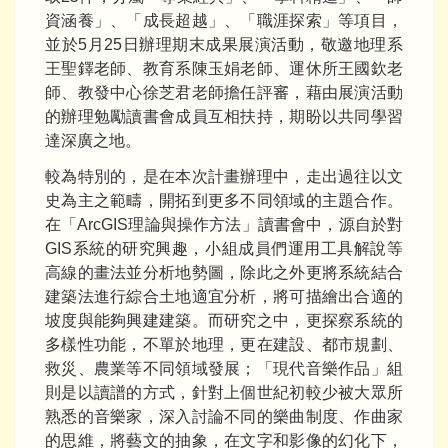
資涵養」、「成長超越」、「職涯探索」等項目，
並於5月25日辦理期末成果展演活動，敬邀地理系
王聖鐸老師、教育系陳玉娟老師、運休所王國欽老
師、教發中心徐芝君老師擔任評審，藉由展演活動
的辦理勉勵讀書會成員互相扶持，期盼以共同學習
達深廣之地。
較為特別的，是在本次計畫辦理中，走出過往以文
史為主之範疇，開拓到更多不同領域的主題合作。
在「ArcGIS理論與操作方法」讀書會中，源自於對
GIS系統的研究興趣，小組成員們運用工具解說等
高線的畫法並分析地勢圖，除此之外更將系統結合
建築法進行綜合土地適宜分析，將可描繪出合適的
坡度與能夠興建建築。而研究之中，更探察系統的
多樣性功能，不單於地理，更在建設、都市規劃、
救災、農業等不同領域發展；「現代音樂作品」組
則是以讀譜的方式，針對上個世紀初較少被大眾所
熟悉的音樂家，深入討論不同的樂曲制度、作曲家
的思維，將藝文的抽象，在文字和影像的幻化下，