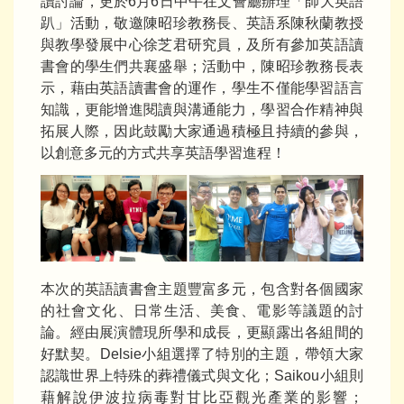
讀討論，更於6月6日中午在文薈廳辦理「師大英語
趴」活動，敬邀陳昭珍教務長、英語系陳秋蘭教授
與教學發展中心徐芝君研究員，及所有參加英語讀
書會的學生們共襄盛舉；活動中，陳昭珍教務長表
示，藉由英語讀書會的運作，學生不僅能學習語言
知識，更能增進閱讀與溝通能力，學習合作精神與
拓展人際，因此鼓勵大家通過積極且持續的參與，
以創意多元的方式共享英語學習進程！
本次的英語讀書會主題豐富多元，包含對各個國家
的社會文化、日常生活、美食、電影等議題的討
論。經由展演體現所學和成長，更顯露出各組間的
好默契。Delsie小組選擇了特別的主題，帶領大家
認識世界上特殊的葬禮儀式與文化；Saikou小組則
藉解說伊波拉病毒對甘比亞觀光產業的影響；