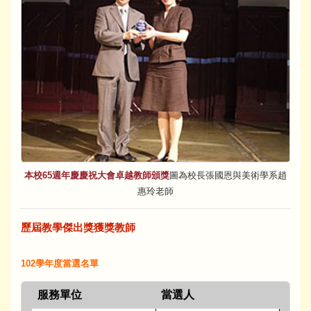
本校65週年慶慶祝大會卓越教師頒獎
圖為校長張國恩與美術學系趙
惠玲老師
歷屆教學傑出獎獲獎教師
102學年度當選名單
服務單位
當選人