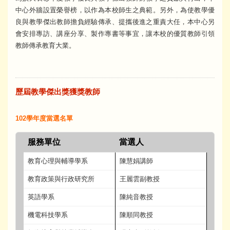
中心外牆設置榮譽榜，以作為本校師生之典範。另外，為使教學優
良與教學傑出教師擔負經驗傳承、提攜後進之重責大任，本中心另
會安排專訪、講座分享、製作專書等事宜，讓本校的優質教師引領
教師傳承教育大業。
歷屆教學傑出獎獲獎教師
102學年度當選名單
服務單位
當選人
教育心理與輔導學系
陳慧娟講師
教育政策與行政研究所
王麗雲副教授
英語學系
陳純音教授
機電科技學系
陳順同教授