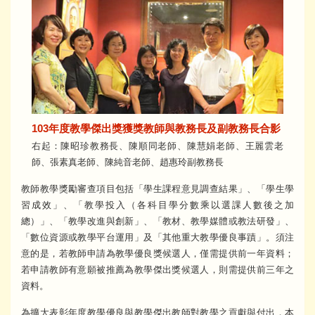
103年度教學傑出獎獲獎教師與教務長及副教務長合影
右起：陳昭珍教務長、陳順同老師、陳慧娟老師、王麗雲老
師、張素真老師、陳純音老師、趙惠玲副教務長
教師教學獎勵審查項目包括「學生課程意見調查結果」、「學生學
習成效」、「教學投入（各科目學分數乘以選課人數後之加
總）」、「教學改進與創新」、「教材、教學媒體或教法研發」、
「數位資源或教學平台運用」及「其他重大教學優良事蹟」。須注
意的是，若教師申請為教學優良獎候選人，僅需提供前一年資料；
若申請教師有意願被推薦為教學傑出獎候選人，則需提供前三年之
資料。
為擴大表彰年度教學優良與教學傑出教師對教學之貢獻與付出，本