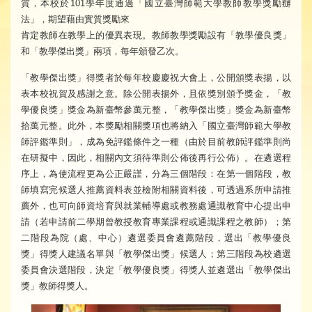
質，本校於101學年度通過「國立臺灣師範大學教師教學獎勵辦
法」，期望藉由實質獎勵來
肯定教師在教學上的優異表現。教師教學獎勵設有「教學優良獎」
和「教學傑出獎」兩項，每年頒發乙次。
「教學傑出獎」得獎者於每年校慶慶祝大會上，公開頒獎表揚，以
表本校祝賀及感謝之意。除公開表揚外，且依獎別頒予獎金，「教
學優良獎」獎金為新臺幣參萬元整，「教學傑出獎」獎金為新臺幣
拾萬元整。此外，本獎勵相關獎項也將納入「國立臺灣師範大學教
師評鑑準則」，成為免評鑑條件之一種（由於目前教師評鑑準則尚
在研擬中，因此，相關內文須待準則公佈後再行公佈）。在遴選程
序上，為使流程更為公正嚴謹，分為三個階段：在第一個階段，教
師填寫完候選人推薦資料表並檢附相關資料後，可透過系所申請推
薦外，也可向師資培育與就業輔導處或教務處通識教育中心提出申
請（若申請前二學期曾教授教育專業課程或通識課程之教師）；第
二階段為院（處、中心）遴選委員會遴薦階段，選出「教學優良
獎」得獎人建議名單與「教學傑出獎」候選人；第三階段為校遴選
委員會決選階段，決定「教學優良獎」得獎人並遴選出「教學傑出
獎」教師得獎人。