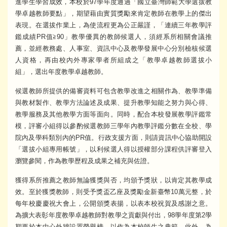
進學生學習成效，本校於97學年度通過「國立臺灣師範大學選拔教
學卓越教師要點」，期望藉由實質獎勵來肯定教師在教學上的傑出
表現。在選拔作業上，為使流程更為公正嚴謹，「連續三年教學評
鑑成績PR值≧90」教學優異的教師候選人，須經系所相關會議推
薦，並經教務處、人事室、資訊中心及教學發展中心分別檢核候選
人資格，再由校內外專家學者所組成之「教學卓越教師選拔小
組」，選出年度教學卓越教師。
候選教師所提供的備審資料可包含教學改進之相關作為、教學準備
與教材製作、教學方法論述及成果、提升教學知能之努力與心得、
教學服務及其他教學方面等面向。同時，配合本校發展教學評鑑常
模，評審小組得以參酌候選教師三學年內教學評鑑分數在全校、學
院內及學科類別內的PR值。行政支援方面，則請資訊中心協助開設
「選拔小組專用帳號」，以利候選人得以授權部分課程供評審登入
瀏覽參閱，作為教學歷程及成果之補充與佐證。
獲得系所推薦之教師無論獲獎與否，均頒予獎狀，以肯定其教學成
效。至於獲獎教師，則受予獎盃乙座及獎勵金新臺幣10萬元整，於
每年校慶慶祝大會上，公開頒獎表揚，以表本校祝賀及感謝之意。
為擴大表彰年度教學卓越教師對教學之貢獻與付出，98學年度第2學
期更於本中心外牆設置榮譽榜，以作為本校師生之典範。此外，為