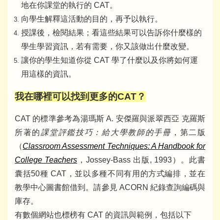
地在你課堂的執行的 CAT。
向學生解釋這活動的目的，再予以執行。
授課後，檢閱結果；看這些結果可以告訴你什麼樣的
學生學習資訊，若有需要，你又該做出什麼改變。
讓你的學生知道你從 CAT 學了什麼以及你將如何運
用這樣的資訊。
我在哪裡可以找到更多的CAT？
CAT 的標準參考為湯瑪斯 A. 安傑羅與派翠西亞 克羅斯
所著的
課堂評鑑技巧：給大學教師的手冊
，第二版
（
Classroom Assessment Techniques: A Handbook for
College Teachers
，Jossey-Bass 出版, 1993）。此書
囊括50種 CAT，並以多種不同有用的方式編排，並在
教學中心圖書館借到。請參見 ACORN 紀錄查詢編碼與
庫存。
有數個網站也標榜有 CAT 的資訊與範例，包括以下