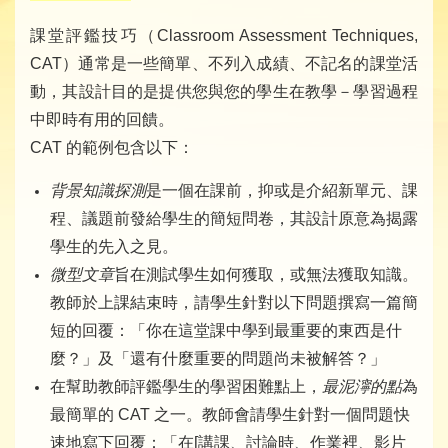
課堂評鑑技巧（Classroom Assessment Techniques,
CAT）通常是一些簡單、不列入成績、不記名的課堂活
動，其設計目的是提供您與您的學生在教學－學習過程
中即時有用的回饋。
CAT 的範例包含以下：
背景知識探測
是一個在課前，抑或是介紹新單元、課
程、議題前發給學生的簡短問卷，其設計原意為揭露
學生的先入之見。
微型文章
旨在測試學生如何獲取，或無法獲取知識。
教師於上課結束時，請學生針對以下問題撰寫一篇簡
短的回覆：「你在這堂課中學到最重要的東西是什
麼？」及「還有什麼重要的問題尚未被解答？」
在幫助教師評鑑學生的學習困難點上，
最泥濘的點
為
最簡單的 CAT 之一。教師會請學生針對一個問題快
速地寫下回覆：「在[講課、討論時、作業裡、影片