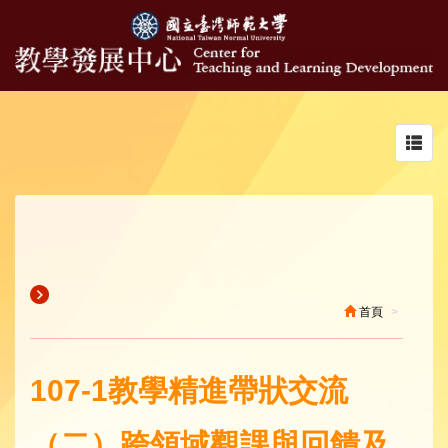
Toggl
navig
首頁
107-1教學精進帶狀交流
（二）跨領域觀課與回饋及