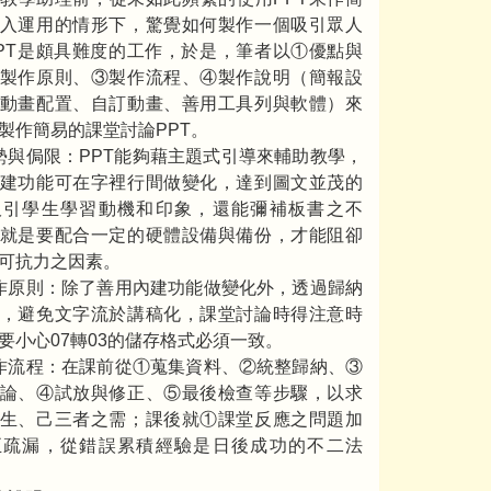
入運用的情形下，驚覺如何製作一個吸引眾人
PT是頗具難度的工作，於是，筆者以①優點與
製作原則、③製作流程、④製作說明（簡報設
動畫配置、自訂動畫、善用工具列與軟體）來
製作簡易的課堂討論PPT。
勢與侷限：PPT能夠藉主題式引導來輔助教學，
建功能可在字裡行間做變化，達到圖文並茂的
吸引學生學習動機和印象，還能彌補板書之不
就是要配合一定的硬體設備與備份，才能阻卻
可抗力之因素。
作原則：除了善用內建功能做變化外，透過歸納
，避免文字流於講稿化，課堂討論時得注意時
要小心07轉03的儲存格式必須一致。
作流程：在課前從①蒐集資料、②統整歸納、③
論、④試放與修正、⑤最後檢查等步驟，以求
生、己三者之需；課後就①課堂反應之問題加
正疏漏，從錯誤累積經驗是日後成功的不二法