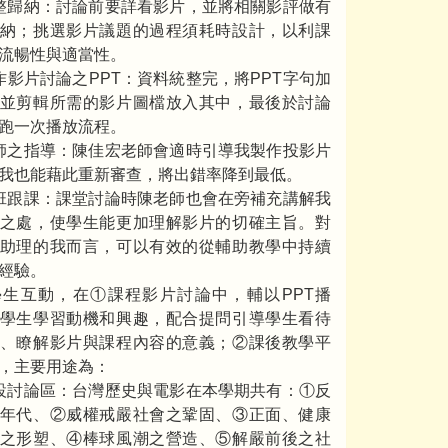
整歸納：討論前要詳看影片，並將相關影評做有
納；挑選影片議題的過程須耗時設計，以利課
流暢性與適當性。
作影片討論之PPT：資料統整完，將PPT字句加
並剪輯所需的影片圖檔放入其中，最後於討論
跑一次播放流程。
師之指導：陳佳宏老師會適時引導我製作投影片
我也能藉此重新審查，將出錯率降到最低。
班跟課：課堂討論時陳老師也會在旁補充講解我
之處，使學生能更加理解影片的切確主旨。對
助理的我而言，可以有效的從輔助教學中持續
經驗。
生互動，在①課程影片討論中，輔以PPT播
學生學習動機和興趣，配合提問引導學生看待
、瞭解影片與課程內容的意義；②課後教學平
，主要用途為：
設討論區：台灣歷史與電影在本學期共有：①反
年代、②威權戒嚴社會之鞏固、③正面、健康
之形塑、④棒球風潮之營造、⑤解嚴前後之社