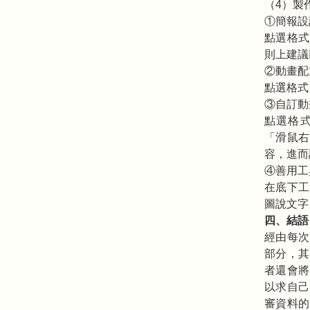
（4）製
①簡報設
點選格式
則上建議
②動畫配
點選格式
③自訂動
點選格
「滑鼠右
容，進而
④善用工
在底下工
圖說文字
四、結語
經由每次
部分，其
者還會將
以求自己
審資料的