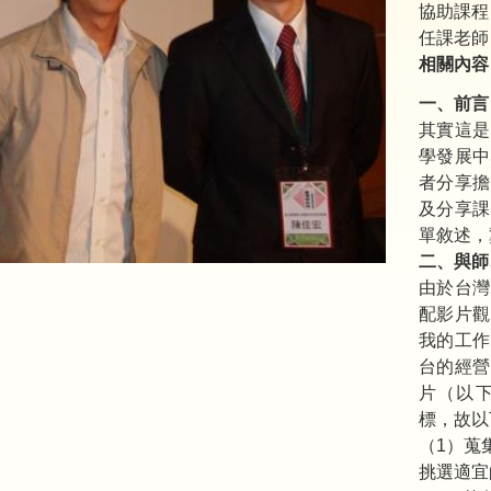
協助課程
任課老師
相關內容
一、前言
其實這是
學發展中
者分享擔
及分享課
單敘述，
二、與師
由於台灣
配影片觀
我的工作
台的經營
片（以下
標，故以
（1）蒐
挑選適宜