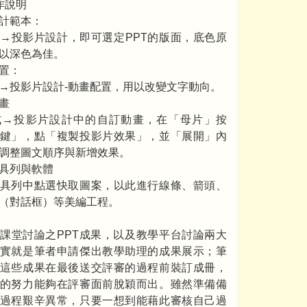
作說明
計範本：
→投影片設計，即可選定PPT的版面，底色原
以深色為佳。
置：
→投影片設計-動畫配置，用以改變文字動向。
畫
式→投影片設計中的自訂動畫，在「母片」按
鍵」，點「複製投影片效果」，並「展開」內
調整圖文順序與新增效果。
具列與軟體
具列中點選快取圖案，以此進行線條、箭頭、
（對話框）等美編工程。
課堂討論之PPT成果，以及教學平台討論兩大
實就是筆者申請傑出教學助理的成果展示；筆
這些成果在最後送交評審的過程前裝訂成冊，
的努力能夠在評審面前脫穎而出。雖然準備備
過程艱辛異常，只要一想到能藉此審核自己過