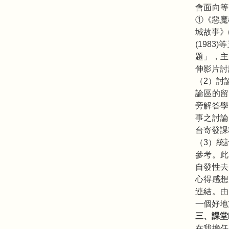
會面向等
①《惡魔教
城故事》(
(198
題」，主
伸影片討
（2）討
論區的留
旁解答學
事之討論
台寄發課
（3）統
參考。此
自發性去
心得感想
連結。由
一個好地
三、課堂
在我擔任