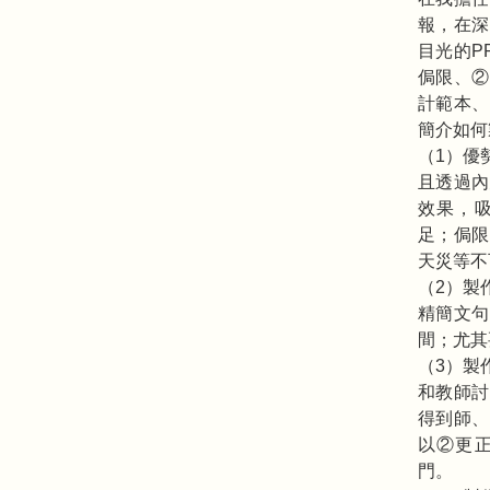
報，在深
目光的P
侷限、②
計範本、
簡介如何
（1）優
且透過內
效果，
足；侷限
天災等不
（2）製
精簡文句
間；尤其
（3）製
和教師討
得到師、
以②更
門。