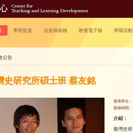
展
學習促進
法規與表格
教發電子報
學期活動
政公告
灣史研究所碩士班 蔡友銘
發佈單位：
發佈時間：
介紹：
臺灣史研