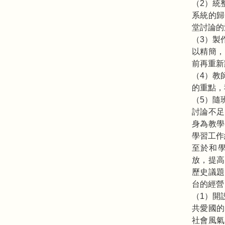
（2）統
系統的歸
堂討論的
（3）製
以精簡，
前再重新
（4）教
的重點，
（5）隨
討論不足
身為教學
學習工作
至於和學
放，提高
歷史議題
台的經營
（1）開
共愛國的
社會風氣