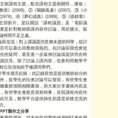
五個課程主題，配合課程主題相關性，播放：
室》(2008)、②《竊聽風暴》(2007)、③《小
1979)、④《夢幻成真》(1989)、⑤《搭錯車》
3)等五部影片。是以開設「課程議題」及「電影議
要是針對教師授課內容作討論，用於擴大、延
論時間不足之處。
論與交流：對上課議題仍意猶未盡的同學，從討
言可以看出回應相當熱烈。在討論區我也會從
生的疑問，甚至進一步延伸討論或提供符合時
資訊等。除了討論上課內容，也會利用教學平
程公告須知給予修課同學們。
計學生發言紀錄：此記錄當然是提供教師給分的
外，從學生的往來討論可以發現，有些學生會
圖書館借閱相關書籍，與大家分享書籍內容及
，有些學生會留意當前時事，並與課程內容作
此可見，教學平台提供師生於課堂前後交流的
方。
PPT製作之分享
教學助理前，從未如此頻繁的使用PPT來作簡