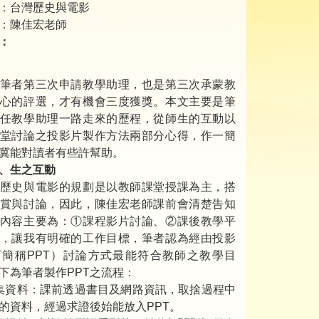
：台灣歷史與電影
：陳佳宏老師
：
筆者第三次申請教學助理，也是第三次承蒙教
心的評選，才有機會三度獲獎。本文主要是筆
任教學助理一路走來的歷程，從師生的互動以
堂討論之投影片製作方法兩部分心得，作一簡
冀能對讀者有些許幫助。
、生之互動
歷史與電影的規劃是以教師課堂授課為主，搭
賞與討論，因此，陳佳宏老師課前會清楚告知
內容主要為：①課程影片討論、②課後教學平
，讓我有明確的工作目標，筆者認為經由投影
簡稱PPT）討論方式最能符合教師之教學目
下為筆者製作PPT之流程：
集資料：課前透過書目及網路資訊，取捨過程中
的資料，經過求證後始能放入PPT。