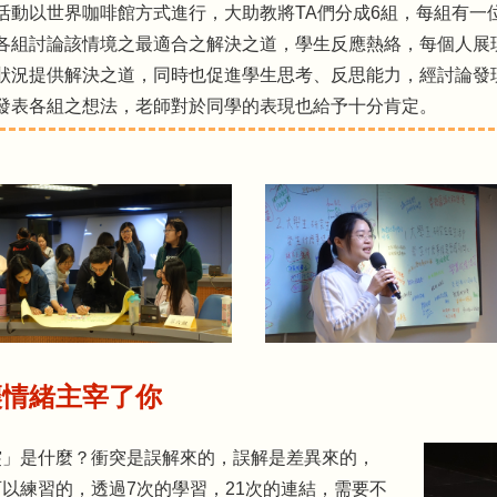
活動以世界咖啡館方式進行，大助教將TA們分成6組，每組有一
各組討論該情境之最適合之解決之道，學生反應熱絡，每個人展
狀況提供解決之道，同時也促進學生思考、反思能力，經討論發
發表各組之想法，老師對於同學的表現也給予十分肯定。
讓情緒主宰了你
突」是什麼？衝突是誤解來的，誤解是差異來的，
以練習的，透過7次的學習，21次的連結，需要不