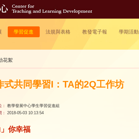
展
學習促進
法規與表格
教發電子報
學期活動
動花絮
作式共同學習I：TA的2Q工作坊
位：
教學發展中心學生學習促進組
間：
2018-05-03 10:13:54
助」你幸福