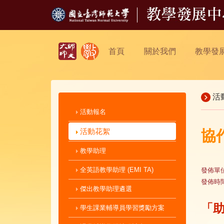
首頁
關於我們
教學發
活
活動報名
活動花絮
協
教學助理
全英語教學助理 (EMI TA)
發佈單
發佈時
傑出教學助理遴選
「
學生課業輔導員學習獎勵方案