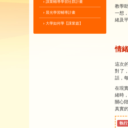
課業輔導學習社群計畫
教學
晨光學習輔導計畫
一想
緒及
大學如何學【課業篇】
情緒
這次的
對了
話，
在現
緒時
關心
真實
執行