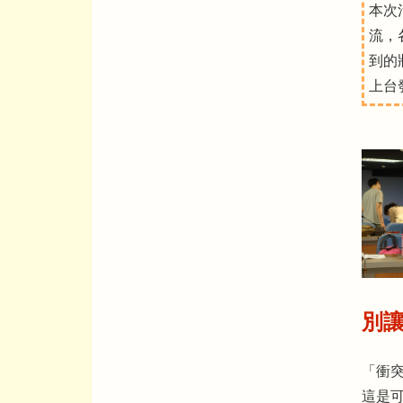
本次
流，
到的
上台
別
「衝
這是可