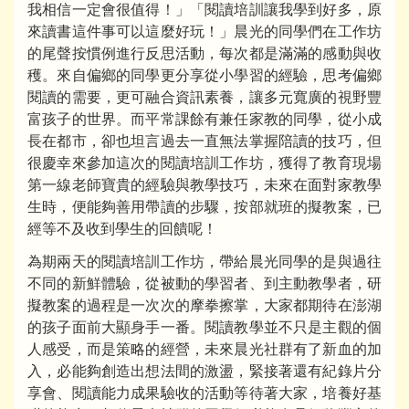
我相信一定會很值得！」「閱讀培訓讓我學到好多，原
來讀書這件事可以這麼好玩！」晨光的同學們在工作坊
的尾聲按慣例進行反思活動，每次都是滿滿的感動與收
穫。來自偏鄉的同學更分享從小學習的經驗，思考偏鄉
閱讀的需要，更可融合資訊素養，讓多元寬廣的視野豐
富孩子的世界。而平常課餘有兼任家教的同學，從小成
長在都市，卻也坦言過去一直無法掌握陪讀的技巧，但
很慶幸來參加這次的閱讀培訓工作坊，獲得了教育現場
第一線老師寶貴的經驗與教學技巧，未來在面對家教學
生時，便能夠善用帶讀的步驟，按部就班的擬教案，已
經等不及收到學生的回饋呢！
為期兩天的閱讀培訓工作坊，帶給晨光同學的是與過往
不同的新鮮體驗，從被動的學習者、到主動教學者，研
擬教案的過程是一次次的摩拳擦掌，大家都期待在澎湖
的孩子面前大顯身手一番。閱讀教學並不只是主觀的個
人感受，而是策略的經營，未來晨光社群有了新血的加
入，必能夠創造出想法間的激盪，緊接著還有紀錄片分
享會、閱讀能力成果驗收的活動等待著大家，培養好基