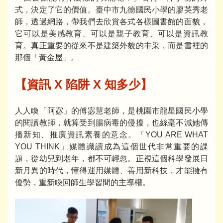
式，決定了它的價值。臺中市九德國民小學的廖英秀老
師，透過網路，帶我們去欣賞各式各樣圖書館的面貌，
它可以是美感教育、可以是親子教育、可以是資訊教
育。真正重要的從來不是建築外貌的丰采，而是書裡的
那個「黃金屋」。
【資訊 X 陷阱 X 知多少】
人人喚「阿宓」的傅宓慧老師，是桃園市龍星國民小學
的閱讀教師，就算受到腸病毒的侵擾，也絲毫不減她傳
播新知、推廣資訊素養的意念。「YOU ARE WHAT
YOU THINK」媒體識讀成為這個世代非常重要的課
題，從幼兒到老年，都不可輕忽。正視這個科學發展日
新月異的時代，懂得運用媒體、善用新科技，才能擁有
優勢，重新喚回師生學習間的主導權。