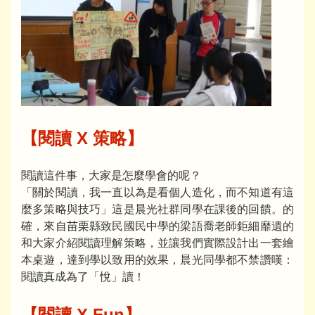
【閱讀 X 策略】
閱讀這件事，大家是怎麼學會的呢？
「關於閱讀，我一直以為是看個人造化，而不知道有這
麼多策略與技巧」這是晨光社群同學在課後的回饋。的
確，來自苗栗縣致民國民中學的梁語喬老師鉅細靡遺的
和大家介紹閱讀理解策略，並讓我們實際設計出一套繪
本桌遊，達到學以致用的效果，晨光同學都不禁讚嘆：
閱讀真成為了「悅」讀！
【閱讀 X Fun】