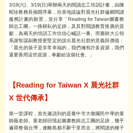
3/18(六)、3/19(日)舉辦兩天的閱讀志工培訓計畫，由陳
昭珍教務長揭開序幕，欣喜地談論對晨光社群偏鄉閱讀
服務計畫的願景，並分享「Reading for Taiwan圖書教
師志工團」一路耕耘的足跡，及其對閱讀教育推廣的貢
獻，為兩天的培訓工作坊信心喊話一番。而臺師大公領
系謝智謀副教授更堅定的說出晨光社群的意義與價值：
「晨光的孩子是非常幸福的，我們擁有許多資源，我們
還要善用這些資源，奉獻給這個社會。」
【Reading for Taiwan X 晨光社群
X 世代傳承】
第一堂課程，首先邀請到的是臺中市大墩國民中學的童
師薇老師。童老師回憶起圖書教師志工團的足跡，幾乎
遍尋整個台灣，連離島都不辭千里而去，將閱讀的種子