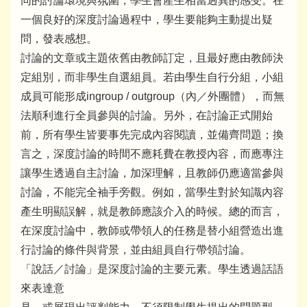
同的討論環境與氛圍，學生會產生相當迥異的感受。在
一個良好的深度討論過程中，學生要能夠主動提出疑
問，發表感想。
討論的文章或主題依舊由教師訂定，且最好應由教師決
定組別，而非學生自選組員。若由學生自行分組，小組
成員可能形成ingroup / outgroup（內／外團體），而無
法順利進行全員參與的討論。另外，在討論正式開始
前，所有學生皆要事先完成內容閱讀，並備齊問題；換
言之，深度討論的時間不應耗費在教授內容，而應專注
讓學生透過自主討論，加深理解，且教師仍應適當參與
討論，不能完全袖手旁觀。例如，當學生對於知識內容
產生明顯誤解，就是教師應該介入的時候。總的而言，
在深度討論中，教師或帶領人的任務是替小組營造出進
行討論的條件與背景，並由組員自行帶領討論。
「說話／討論」是深度討論的主要元素。學生透過話語
來表達意