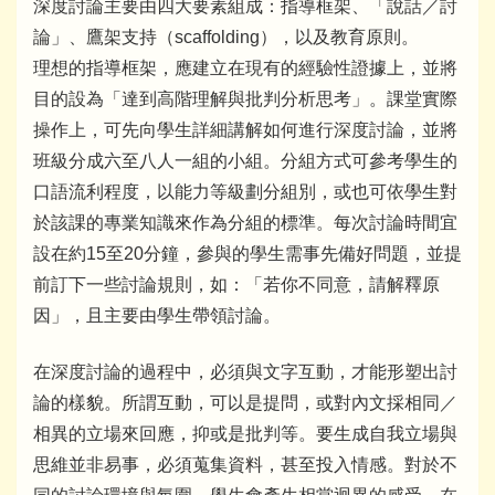
深度討論主要由四大要素組成：指導框架、「說話／討
論」、鷹架支持（scaffolding），以及教育原則。
理想的指導框架，應建立在現有的經驗性證據上，並將
目的設為「達到高階理解與批判分析思考」。課堂實際
操作上，可先向學生詳細講解如何進行深度討論，並將
班級分成六至八人一組的小組。分組方式可參考學生的
口語流利程度，以能力等級劃分組別，或也可依學生對
於該課的專業知識來作為分組的標準。每次討論時間宜
設在約15至20分鐘，參與的學生需事先備好問題，並提
前訂下一些討論規則，如：「若你不同意，請解釋原
因」，且主要由學生帶領討論。
在深度討論的過程中，必須與文字互動，才能形塑出討
論的樣貌。所謂互動，可以是提問，或對內文採相同／
相異的立場來回應，抑或是批判等。要生成自我立場與
思維並非易事，必須蒐集資料，甚至投入情感。對於不