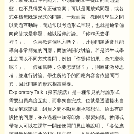
見，或展現出評判能力。不須限制學生提出的問題型
態，也不見得要有正確答案；可以是開放式問題，或各
式各樣無既定形式的問題。一般而言，教師與學生之間
以問題互動時，問題常以考題形式呈現，也就是通常偏
向簡答或是非題，難以延伸討論。「你昨天去哪
裡？」、「你喜歡這個地方嗎？」，此類問題通常只能
導向非常簡短的回應，而無法開啟討論。若是師生或學
生之間以不同方式提問，例如「你覺得如果…會怎麼樣
呢？」、「假如當時…你要怎麼辦？」，則較能激發思
考，並進行討論。學生所給予的回應內容會依提問而
異，因此問題的形式相當重要。
Exploratory Talk（探索談話）是一種常見的討論形式，
需要組員高度互動，而非獨自完成。也就是透過提出自
我見解或證據，組員之間不斷互相挑戰想法、給出有建
設性的回應，並在過程中加深印象，學習知識。教師或
帶領人可以在課堂一開始便開門見山地說明，「各位應