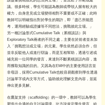
該盡量挑戰彼此的想法與立場」，並且給予示範或建
議。很多時候，學生可能認為教師或帶領人握有較大的
權力，自身意見或立場變得相對不重要或不正確；此時
教師可以明確指出對於學生的期許，即「盡己所能思
考，運用經驗或證據等不同想法，挑戰彼此立場。」
另一種討論形式Cumulative Talk（累積談話）與
Exploratory Talk兩者的不同之處，主要在於前者並未加
入「挑戰想法或立場」的元素。學生依然必須合作，但
並非反駁他人或進行辯論，而是互相幫助，透過引述或
補充前一位同學的發言，來達到不斷累積談話內容，進
而獲取知識的目的。又因為在EMI中的主要使用語言並
非母語，採用Cumulative Talk也較容易觀察到學生透過
討論單字或內文等方式，協助彼此理解文意內容，並延
伸出更多見解。
在鷹架支持（scaffolding）的一環中，教師可以為學生
塑造出合適的自主討論環境。比方說肯定學生發言、給