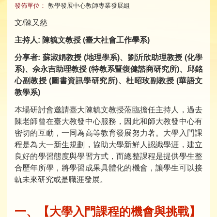
發佈單位：
教學發展中心教師專業發展組
文/陳又慈
主持人: 陳毓文教授 (臺大社會工作學系)
分享者:
蘇淑娟教授
(
地理學系)、
劉沂欣助理教授
(
化學
系
)、佘永吉助理教授 (特教系暨復健諮商研究所)、
邱銘
心副教授
(
圖書資訊學研究所
)
、杜昭玫副教授 (華語文
教學系)
本場研討會邀請臺大陳毓文教授蒞臨擔任主持人，過去
陳老師曾在臺大教發中心服務，因此和師大教發中心有
密切的互動，一同為高等教育發展努力著。大學入門課
程是為大一新生規劃，協助大學新鮮人認識學涯，建立
良好的學習態度與學習方式，而總整課程是提供學生整
合歷年所學，將學習成果具體化的機會，讓學生可以接
軌未來研究或是職涯發展。
一、
【大學入門課程的機會與挑戰】