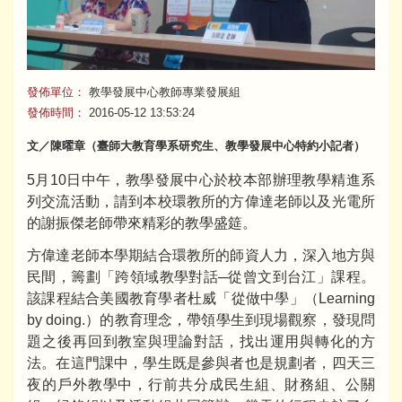
發佈單位：
教學發展中心教師專業發展組
發佈時間：
2016-05-12 13:53:24
文／陳曜章（臺師大教育學系研究生、教學發展中心特約小記者）
5月10日中午，教學發展中心於校本部辦理教學精進系
列交流活動，請到本校環教所的方偉達老師以及光電所
的謝振傑老師帶來精彩的教學盛筵。
方偉達老師本學期結合環教所的師資人力，深入地方與
民間，籌劃「跨領域教學對話─從曾文到台江」課程。
該課程結合美國教育學者杜威「從做中學」（Learning
by doing.）的教育理念，帶領學生到現場觀察，發現問
題之後再回到教室與理論對話，找出運用與轉化的方
法。在這門課中，學生既是參與者也是規劃者，四天三
夜的戶外教學中，行前共分成民生組、財務組、公關