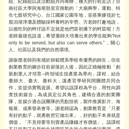
組、紀錄組以及活動組共同籌辦，幾天的行程走訪了台
南社區大學與海尾朝皇宮推動的「大廟興學」運動、特
生七股研究中心、台江國家公園等地，並搭乘膠筏於七
股潟湖淨灘及體驗採蚵養蚵的辛勞。方老師打趣地說，
以後吃到的蚵仔說不定就是他們當初播下的蚵苗呢！方
老師最後也說道，希望臺師大培養出來的學生能夠“Not
only to be served, but also can serve others.”，關心
人、社區以及我們的自然環境。
謝振傑老師則有感於師範體系學校有優秀的師生，但在
創業教育的腳步目前卻落於人後，因此正積極推動「創
新創業人才培育─跨領域生技產業為導向」課程，結合
臺師大、臺大、臺科大，讓產官學研民間團體共同合
作，並提供實戰資源。希望以該課程為平台，用性向調
查技術媒合，為成員定位其角色，建構合適的創業團
隊，並媒介適合該團隊的亮點技術，製作推廣影片、海
報展、成果發表會等。謝老師認為，創業教育是「只要
有好的點子，就勇敢把它做出來」，好的點子本身就是
價值，「不見得要等到賣產品賺錢才有價值」。該課程