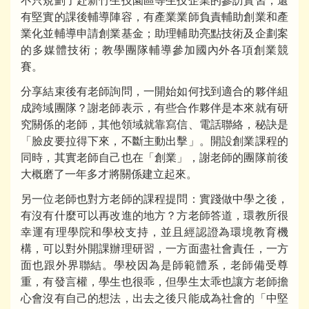
不只規劃了赴新竹生技園區等生技企業的參訪實習，還
有堅實的課後輔導陣容，有產業業師負責輔助創業和產
業化並輔導申請創業基金；助理輔助亮點技術及企劃案
的多媒體技術；教學團隊輔導參加國內外各項創業競
賽。
分享結束後有老師詢問，一開始如何找到適合的夥伴組
成跨域團隊？謝老師表示，有些合作夥伴是本來就有研
究關係的老師，其他領域就靠寫信、電話聯絡，秘訣是
「臉皮要拉得下來，不斷主動出擊」。開設創業課程的
同時，其實老師自己也在「創業」，謝老師的團隊前後
大概磨了一年多才將關係建立起來。
另一位老師也對方老師的課程提問：實踐做中學之後，
有沒有什麼可以再改進的地方？方老師答道，環教所很
幸運有理學院和學校支持，並且經認證為環境教育機
構，可以對外開課辦理研習，一方面盡社會責任，一方
面也跟外界聯結。學校因為是師範體系，老師備受尊
重，有發言權，學生也很乖，但學生太乖也讓方老師擔
心會沒有自己的想法，出去之後只能成為社會的「中堅