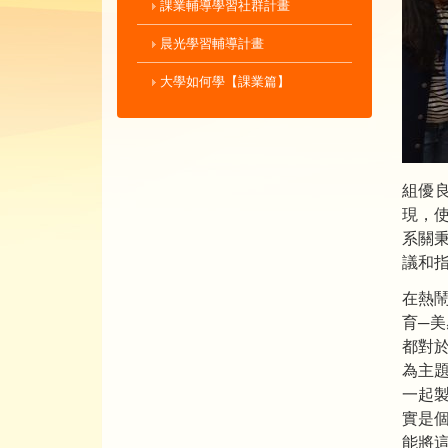
課業輔導學習社群計畫
晨光學習輔導計畫
大學如何學【課業篇】
組優
現，
系關
議和
在熱
育─
都對
為主
一起
實是
能將