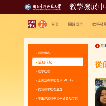
首頁
關於我們
教學發
活
活動報名
活動花絮
從
教學助理
全英語教學助理 (EMI TA)
傑出教學助理遴選
學生課業輔導員學習獎勵方案