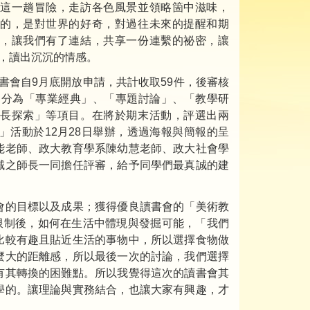
這一趟冒險，走訪各色風景並領略箇中滋味，
的，是對世界的好奇，對過往未來的提醒和期
，讓我們有了連結，共享一份連繫的祕密，讓
，讀出沉沉的情感。
書會自9月底開放申請，共計收取59件，後審核
，分為「專業經典」、「專題討論」、「教學研
長探索」等項目。在將於期末活動，評選出兩
活動於12月28日舉辦，透過海報與簡報的呈
能老師、政大教育學系陳幼慧老師、政大社會學
域之師長一同擔任評審，給予同學們最真誠的建
會的目標以及成果；獲得優良讀書會的「美術教
限制後，如何在生活中體現與發掘可能，「我們
比較有趣且貼近生活的事物中，所以選擇食物做
麼大的距離感，所以最後一次的討論，我們選擇
有其轉換的困難點。所以我覺得這次的讀書會其
學的。讓理論與實務結合，也讓大家有興趣，才