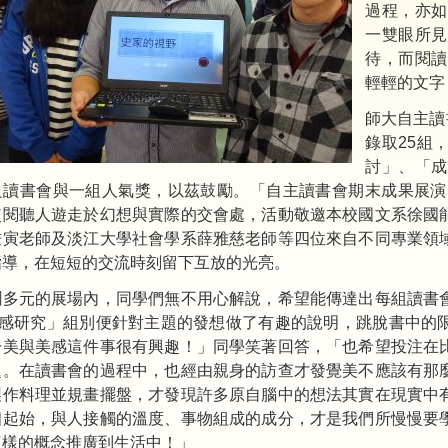
過程，亦如
一雙眼所見
待，而閱讀
輕輕的文字
師大自主讀
錄取25組
討」、「成
良讀書會與一組人氣獎，以茲鼓勵。「自主讀書會期末成果展演」
使閱聽人遊走於幻想與實際的交會處，活動敬邀本校國文系徐國
秉寅老師及淡江大學社會學系薛雅慈老師等四位來自不同專業領
指導，在短短的交流時刻留下互放的光亮。
鬧多元的展場內，同學們無不用心解說，希望能傳達出每組讀書
美感研究」組別便針對主題的發想做了有趣的說明，跳脫書中的
於美與美感這件事很有興趣！」同學笑著回答，「也希望投注在
題。在讀書會的過程中，也經由親身的訪查才發覺美不應該有那
製作料理並規畫擺盤，才發現許多原自腦中的想法其實在現實中
個起始，與人接觸的溫度、事物組成的成分，才是我們所慢慢要
這樣的概念推廣到生活中！」