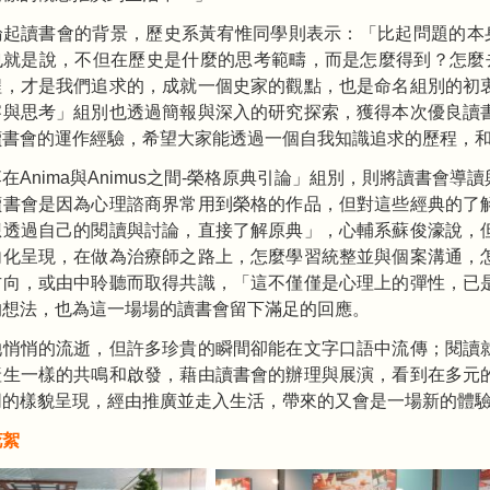
論起讀書會的背景，歷史系黃宥惟同學則表示：「比起問題的本身
就是說，不但在歷史是什麼的思考範疇，而是怎麼得到？怎麼去看這個知識？
程，才是我們追求的，成就一個史家的觀點，也是命名組別的初
察與思考」組別也透過簡報與深入的研究探索，獲得本次優良讀
讀書會的運作經驗，希望大家能透過一個自我知識追求的歷程，
在Anima與Animus之間-榮格原典引論」組別，則將讀書會
讀書會是因為心理諮商界常用到榮格的作品，但對這些經典的了
想透過自己的閱讀與討論，直接了解原典」，心輔系蘇俊濠說，
內化呈現，在做為治療師之路上，怎麼學習統整並與個案溝通，
方向，或由中聆聽而取得共識，「這不僅僅是心理上的彈性，已
的想法，也為這一場場的讀書會留下滿足的回應。
她悄悄的流逝，但許多珍貴的瞬間卻能在文字口語中流傳；閱讀
產生一樣的共鳴和啟發，藉由讀書會的辦理與展演，看到在多元
同的樣貌呈現，經由推廣並走入生活，帶來的又會是一場新的體
花絮