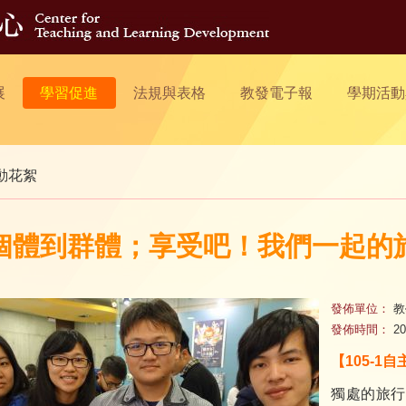
展
學習促進
法規與表格
教發電子報
學期活動
動花絮
個體到群體；享受吧！我們一起的
發佈單位：
教
發佈時間：
20
【105-1
獨處的旅行