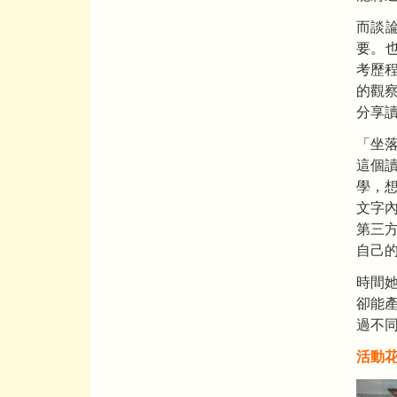
而談
要。也
考歷
的觀
分享
「坐落
這個
學，
文字
第三
自己
時間
卻能
過不
活動