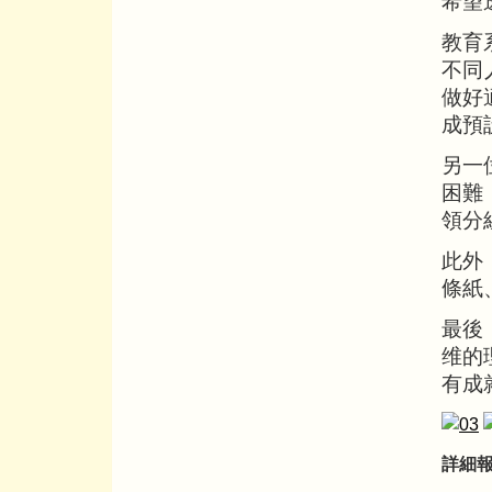
希望
教育
不同
做好
成預
另一
困難
領分
此外
條紙
最後
维的
有成
詳細報名