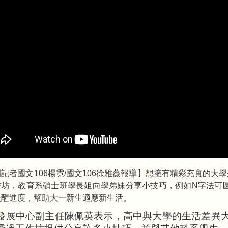
記者國文106楊霓/國文106徐雅薇報導】想擁有精彩充實的大
坊，教育系碩士班學長姐向學弟妹分享小技巧，例如N字法可區分
提醒進度，幫助大一新生適應新生活。
發展中心副主任陳佩英表示，高中與大學的生活差異