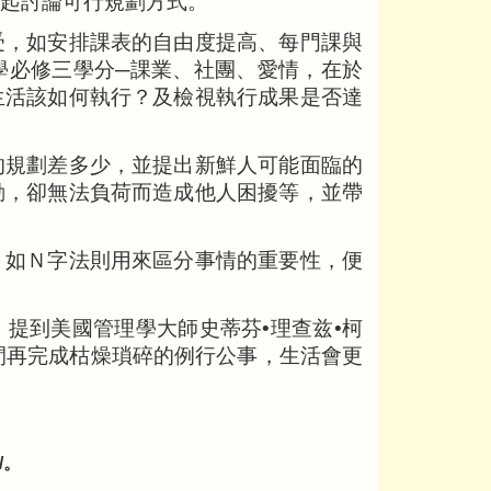
起討論可行規劃方式。
受，如安排課表的自由度提高、每門課與
學必修三學分─課業、社團、愛情，在於
生活該如何執行？及檢視執行成果是否達
的規劃差多少，並提出新鮮人可能面臨的
動，卻無法負荷而造成他人困擾等，並帶
，如Ｎ字法則用來區分事情的重要性，便
提到美國管理學大師史蒂芬•理查兹•柯
間再完成枯燥瑣碎的例行公事，生活會更
/。