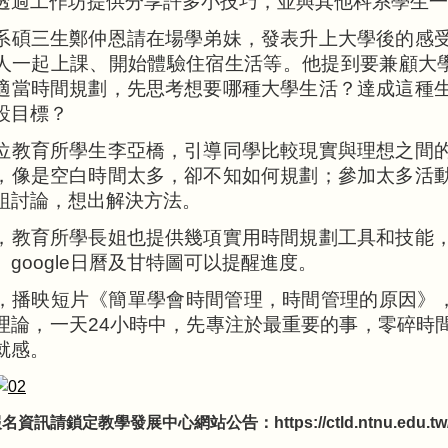
透過工作坊提供分享許多小技巧，並與其他科系學生一
系碩三生鄭仲恩請在場學弟妹，發表升上大學後的感
人一起上課、開始體驗住宿生活等。他提到要兼顧大
適當時間規劃，先思考想要哪種大學生活？達成這種
設目標？
位教育所學生李亞橋，引導同學比較現實與理想之間
，像是空白時間太多，卻不知如何規劃；參加太多活
組討論，想出解決方法。
，教育所學長姐也提供幾項實用時間規劃工具和技能
、google日曆及甘特圖可以提醒進度。
，播映短片《簡單學會時間管理，時間管理的原因》，
理論，一天24小時中，先專注於最重要的事，零碎時
就感。
資訊請鎖定教學發展中心網站公告：https://ctld.ntnu.edu.tw