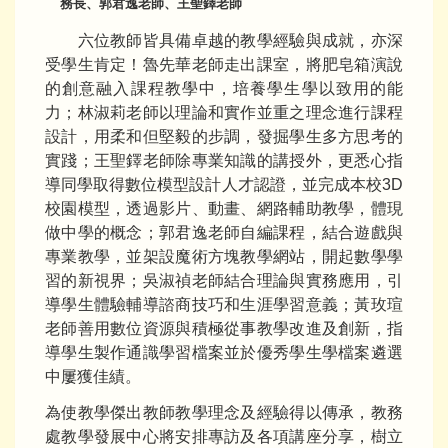
務長、郭君逸老師、王聖鐸老師
六位教師皆具備卓越的教學經驗與成就，亦深
受學生肯定！魯先華老師走出課室，將肥皂箱演說
的創意融入課程教學中，培養學生學以致用的能
力；林淑莉老師以理論和實作並重之理念進行課程
設計，用柔和但堅毅的步調，發掘學生多方思考的
實踐；王聖鐸老師除專業知識的講授外，更悉心指
導同學取得數位模型設計人才認證，並完成本校3D
校園模型，透過影片、動畫、網路輔助教學，體現
做中學的概念；郭君逸老師自編課程，結合遊戲與
專業教學，並架設魔術方塊教學網站，開起數學學
習的新視界；吳淑禎老師結合理論與實務應用，引
導學生體驗輔導諮商技巧和生涯學習意義；黃玫瑄
老師善用數位資源與積極從事教學改進及創新，指
導學生製作通識學習檔案並於優秀學生學檔案遴選
中屢獲佳績。
為使教學傑出教師教學理念及經驗得以傳承，教務
處教學發展中心將安排專訪及各項講座分享，樹立