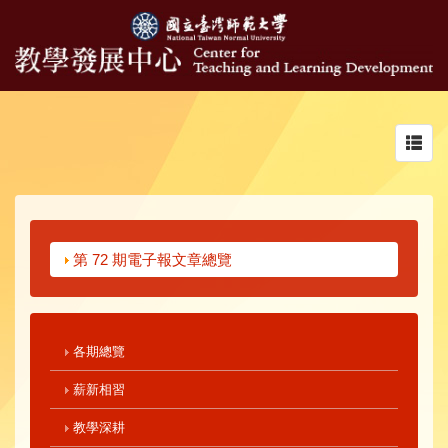
Toggl
navig
第 72 期電子報文章總覽
各期總覽
薪新相習
教學深耕