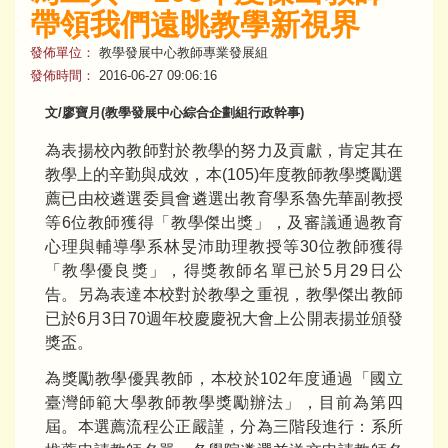
帶領我們遠眺教學新視界
發佈單位：
教學發展中心教師專業發展組
發佈時間：
2016-06-27 09:06:16
文/廖寶月(教學發展中心綜合企劃組行政幹事)
為表揚校內教師對於教學的努力及貢獻，肯定其在
教學上的辛勤與成效，本(105)年度教師教學獎勵選
薦已由校遴選委員會遴選出教育學系魯先華副教授
等6位教師獲得「教學傑出獎」，及審議通過教育
心理與輔導學系林旻沛助理教授等30位教師獲得
「教學優良獎」，得獎教師名單已於5月29日公
告。另為表達本校對於教學之重視，教學傑出教師
已於6月3日70週年校慶慶祝大會上公開表揚並頒發
獎盃。
為獎勵教學優異教師，本校於102年度通過「國立
臺灣師範大學教師教學獎勵辦法」，目前為第四
屆。本選薦流程公正嚴謹，分為三階段進行：系所