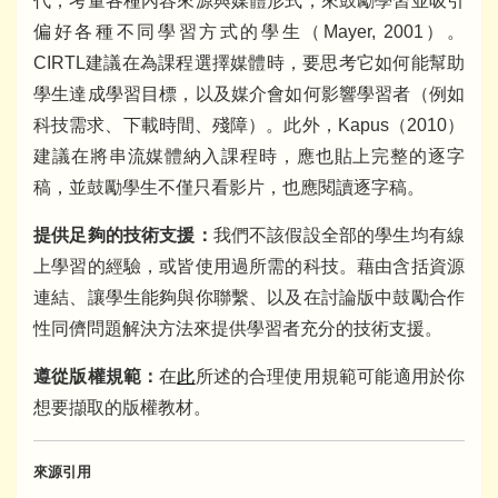
代，考量各種內容來源與媒體形式，來鼓勵學習並吸引
偏好各種不同學習方式的學生（Mayer, 2001）。
CIRTL建議在為課程選擇媒體時，要思考它如何能幫助
學生達成學習目標，以及媒介會如何影響學習者（例如
科技需求、下載時間、殘障）。此外，Kapus（2010）
建議在將串流媒體納入課程時，應也貼上完整的逐字
稿，並鼓勵學生不僅只看影片，也應閱讀逐字稿。
提供足夠的技術支援：
我們不該假設全部的學生均有線
上學習的經驗，或皆使用過所需的科技。藉由含括資源
連結、讓學生能夠與你聯繫、以及在討論版中鼓勵合作
性同儕問題解決方法來提供學習者充分的技術支援。
遵從版權規範：
在
此
所述的合理使用規範可能適用於你
想要擷取的版權教材。
來源引用