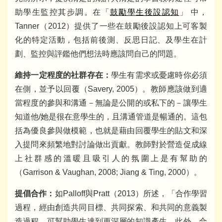
助學生監控其步調。在「
鼓勵學生後設認知
」 中，
Tanner（2012）提供了一些在鼓勵後設認知上可客製
化的特定活動，包括前後測、反思日記、及學生在計
劃、監控與評鑑他們想法時應該問自己的問題。
維持一定程度的社群存在：
學生有需求或憂慮時你必須
在側，並予以回覆（Savery, 2005）。教師應該做到適
當程度的參與和溝通－無論是公開的或私下的－讓學生
知道他/她是很在意學生的，且溝通管道是暢通的。這包
括為優良參與做模範，也就是藉由回覆學生的貼文和深
入提問來頻繁地對討論做出貢獻。教師對於營造促成線
上社群感的溫暖且吸引人的氛圍上是有幫助的
（Garrison & Vaughan, 2008; Jiang & Ting, 2000）。
提倡合作：
如Palloff與Pratt（2013）所述，「合作學習
過程，經由創造共同目標、共同探索、和共同的意義製
造過程，可幫助學生達到更深層的知識產生。此外，合