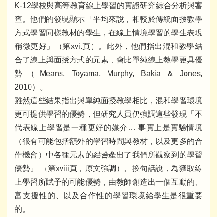
K-12學校與高等教育線上學習的實證研究綜合分析與審
查。他們的發現顯示「平均來說，相較於傳統面授教學
方式學習同樣教材的學生，在線上情境學習的學生表現
稍微更好」（第xvi.頁）。此外，他們指出混和教學結
合了線上與面授方式的元素，會比單純線上教學更具優
勢（Means, Toyama, Murphy, Bakia & Jones,
2010）。
雖然這些結果指出與單純面授教學相比，混和學習環境
更可提供學習的優勢，但研究人員仍強調這些發現「不
代表線上學習是一種更好的媒介… 事實上是實驗情境
（很有可能包括額外的學習時間與教材，以及更多的合
作機會）中各種元素的
結合
產出了我們所觀察到的學習
優勢」 （第xviii頁，原文強調）。換句話說，為獲取線
上學習所賦予的可能優勢，由教師創造出一個互動的、
富支援性的、以及合作性的學習環境給學生是很重要
的。