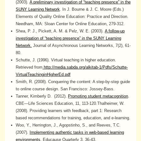
(2003).
A preliminary investigation of “teaching presence” in the
SUNY Learning Network
. In J. Bourne & J. C. Moore (Eds.)
Elements of Quality Online Education: Practice and Direction.
Needham, MA: Sloan Center for Online Education, 279-312.
Shea, P. J., Pickett, A. M. & Pelz, W. E. (2003).
A follow-up
investigation of “teaching presence” in the SUNY Learning
Network.
Journal of Asynchronous Learning Networks, 7(2), 61-
80.
Schutte, J. (1996). Virtual teaching in higher education.
Retrieved from
http://media.sabda.org/alkitab-1/Pdfs/Schutte-
VirtualTeachinginHigherEd.pdf
Smith, R. (2008). Conquering the content: A step-by-step guide
to online course design. San Francisco: Jossey-Bass.
Tanner, Kimberly D. (2012).
Promoting student metacognition
.
CBE—Life Sciences Education, 11, 113-120.Thalheimer, W.
(2008). Providing learners with feedback, part 1: Research
based recommendations for training, education, and e-learning.
Woo, Y., Herrington, J., Agopstinho, S., and Reeves, T.C.
(2007).
Implementing authentic tasks in web-based learning
environments.
Educause Quarterly 3, 36-43.