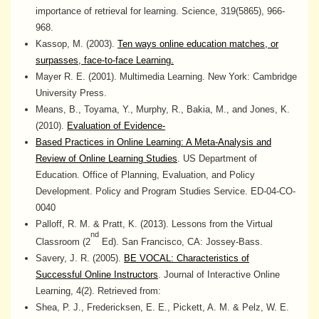
importance of retrieval for learning. Science, 319(5865), 966-
968.
Kassop, M. (2003).
Ten ways online education matches, or
surpasses, face-to-face Learning.
Mayer R. E. (2001). Multimedia Learning. New York: Cambridge
University Press.
Means, B., Toyama, Y., Murphy, R., Bakia, M., and Jones, K.
(2010).
Evaluation of Evidence-
Based Practices in Online Learning: A Meta-Analysis and
Review of Online Learning Studies
. US Department of
Education. Office of Planning, Evaluation, and Policy
Development. Policy and Program Studies Service. ED-04-CO-
0040
Palloff, R. M. & Pratt, K. (2013). Lessons from the Virtual
nd
Classroom (2
Ed). San Francisco, CA: Jossey-Bass.
Savery, J. R. (2005).
BE VOCAL: Characteristics of
Successful Online Instructors
. Journal of Interactive Online
Learning, 4(2). Retrieved from:
Shea, P. J., Fredericksen, E. E., Pickett, A. M. & Pelz, W. E.