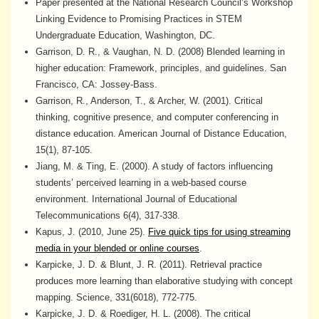
Paper presented at the National Research Council’s Workshop
Linking Evidence to Promising Practices in STEM
Undergraduate Education, Washington, DC.
Garrison, D. R., & Vaughan, N. D. (2008) Blended learning in
higher education: Framework, principles, and guidelines. San
Francisco, CA: Jossey-Bass.
Garrison, R., Anderson, T., & Archer, W. (2001). Critical
thinking, cognitive presence, and computer conferencing in
distance education. American Journal of Distance Education,
15(1), 87-105.
Jiang, M. & Ting, E. (2000). A study of factors influencing
students’ perceived learning in a web-based course
environment. International Journal of Educational
Telecommunications 6(4), 317-338.
Kapus, J. (2010, June 25).
Five quick tips for using streaming
media in your blended or online courses
.
Karpicke, J. D. & Blunt, J. R. (2011). Retrieval practice
produces more learning than elaborative studying with concept
mapping. Science, 331(6018), 772-775.
Karpicke, J. D. & Roediger, H. L. (2008). The critical