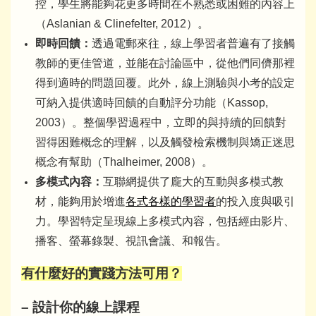
控，學生將能夠花更多時間在不熟悉或困難的內容上
（Aslanian & Clinefelter, 2012）。
即時回饋：
透過電郵來往，線上學習者普遍有了接觸
教師的更佳管道，並能在討論區中，從他們同儕那裡
得到適時的問題回覆。此外，線上測驗與小考的設定
可納入提供適時回饋的自動評分功能（Kassop,
2003）。整個學習過程中，立即的與持續的回饋對
習得困難概念的理解，以及觸發檢索機制與矯正迷思
概念有幫助（Thalheimer, 2008）。
多模式內容：
互聯網提供了龐大的互動與多模式教
材，能夠用於增進
各式各樣的學習者
的投入度與吸引
力。學習特定呈現線上多模式內容，包括經由影片、
播客、螢幕錄製、視訊會議、和報告。
有什麼好的實踐方法可用？
– 設計你的線上課程