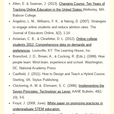
Allen, E. & Seaman, J. (2013).
Changing Course: Ten Years of
Tracking Online Education in the United States.
Wellesley, MA:
Babson College.
Angelino, L. M., Williams, F. K., & Natvig, D. (2007). Strategies
to engage online students and reduce attrition rates. The
Journal of Educators Online, 4(2), 1-14.
Aslanian, C. B., & Clinefelter, D. L. (2012).
Online college
students 2012: Comprehensive data on demands and
preferences
. Louisville, KY: The Learning House, Inc.
Bransford, J. D., Brown, A., & Cocking, R. (Eds.). (1999). How
people learn: Mind brain, experience and school. Washington,
DC: National Academy Press.
Caulfield, J. (2011). How to Design and Teach a Hybrid Course.
Sterling, VA: Stylus Publishing.
Chickering, A. W. & Ehrmann, S. C. (1996).
Implementing the
Seven Principles: Technology as Lever.
AAHE Bulletin, 49(1-
10), 3-6.
Froyd, J. (2008, June).
White paper on promising practices in
undergraduate STEM education.