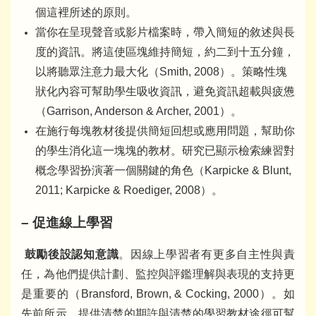
個這裡所述的原則。
當你在呈現聲音或影片檔案時，帶入簡短的敘述與長
度的資訊。將這使區塊維持簡短，約二到十五分鐘，
以將聽眾注意力最大化（Smith, 2008）。策略性塊
狀化內容可幫助學生吸收資訊，避免資訊超載與疲憊
（Garrison, Anderson & Archer, 2001）。
在施行每塊教材後提供簡短回想或應用問題，幫助你
的學生消化這一塊塊的教材。研究已顯示檢索練習對
概念學習扮演著一個關鍵的角色（Karpicke & Blunt,
2011; Karpicke & Roediger, 2008）。
– 促進線上學習
鼓勵後設認知意識
。因線上學習者有更多自主性與責
任，為他們提供計劃、監控與評鑑理解與表現的支持更
是重要的（Bransford, Brown, & Cocking, 2000）。如
先前所示，提供清楚的期許與清楚的學習教材途徑可幫