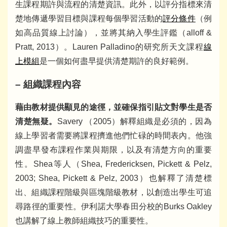
生課程期許與流程的清楚資訊。此外，以評分指標來清
楚地傳遞學習目標與課程每個學習活動的
評分條件
（例
如高品質線上討論），並將其納入學生評鑑（alloff &
Pratt, 2013）。Lauren Palladino的研究所天文課程
線
上模組
是一個如何盡早提供清楚期許的良好範例。
– 組織課程內容
藉由教材提供顯見的途徑，並確保指引貼文對學生是否
清楚無疑。
Savery （2005）解釋組織是必須的，因為
線上學習者需要將課程擠進他們忙碌的時間表內。他強
調盡早發布課程作業與期限，以及有清楚方向的重要
性。Shea等人（Shea, Fredericksen, Pickett & Pelz,
2003; Shea, Pickett & Pelz, 2003）也解釋了清楚標
出、組織課程階級與區塊階級教材，以創造出學生可追
尋路徑的重要性。伊利諾大學春田分校的Burks Oakley
也講解了線上教師組織技巧的重要性。