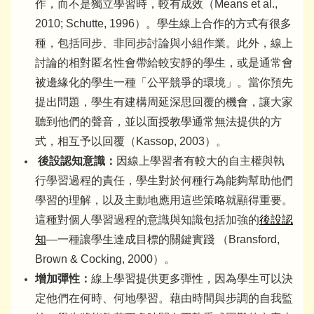
作，而不是獨立學習時，較有成效（Means et al.,
2010; Schutte, 1996）。學生線上合作的方式有很多
種，包括同步、非同步討論與小組作業。此外，線上
討論的相對匿名性會帶給較安靜的學生，或是通常會
被邊緣化的學生一種「公平競爭的環境」。當你預先
提出問題，學生有建構周延深思回覆的機會，讓大家
聽到他們的聲音，並以面授教學通常無法提供的方
式，相互予以回覆（Kassop, 2003）。
後設認知意識：
因線上學習者有較大的自主權與執
行學習過程的責任，學生對於何種行為能夠幫助他們
學習的理解，以及主動地應用這些策略就顯得重要。
這種對個人學習過程的意識與知識包括加強的
後設認
知
—一種讓學生達成目標的關鍵實踐 （Bransford,
Brown & Cocking, 2000）。
增加彈性：
線上學習提供更多彈性，因為學生可以決
定他們在何時、何地學習。藉由時間與步調的自我監