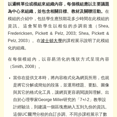
以邏輯單位或模組來組織內容，每個模組應以主要議題
為中心來組織，並包含相關目標、教材及關聯活動。
在
模組的介紹中，包括學生應預期花多少時間在此模組的
資訊。這會幫助學生以相似的步調前進（Shea,
Fredericksen, Pickett & Pelz, 2003; Shea, Pickett &
Pelz, 2003）。在
波士頓大學
的課程展示說明了此模組
化的組織。
在每個模組內，以容易消化的塊狀方式呈現內容
（Smith, 2008）。
當你在提供文本時，將內容格式化為網頁所用，也就
是將它分解成簡短的段落，並運用標題、要點、圖像
與其它的格式化工具，讓網頁更容易閱讀與理解。出
自於心理學家George Miller研究的「7+/-2」教學設
計經驗法，則建議一個區塊應納入五到九份的資訊。
這個UC爾灣分校的自訂步調、不同步課程展示了數