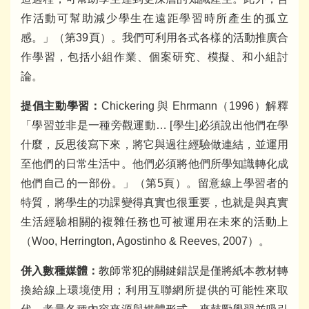
作活動可幫助減少學生在遠距學習時所產生的孤立
感。」（第39頁）。我們可利用各式各樣的活動推廣合
作學習，包括小組作業、個案研究、模擬、和小組討
論。
提倡主動學習：
Chickering 與 Ehrmann（1996）解釋
「學習並非是一種旁觀運動… [學生]必須說出他們在學
什麼，反思後寫下來，將它與過往經驗做連結，並運用
至他們的日常生活中。他們必須將他們所學知識轉化成
他們自己的一部份。」（第5頁）。留意線上學習者的
特質，將學生的功課變得真實也很重要，也就是與真實
生活經驗相關的複雜任務也可被運用在未來的活動上
（Woo, Herrington, Agostinho & Reeves, 2007）。
併入數種媒體：
教師常犯的關鍵錯誤是僅將紙本教材轉
換給線上環境使用；利用互聯網所提供的可能性來取