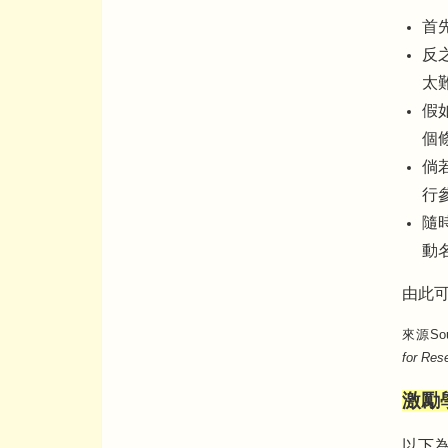
首
反
太
假
個
倘
行
隨
動
由此
來源Sourc
for Res
激勵學生
以下