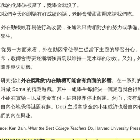
如我的化學課被當了，獎學金就沒了。
如我們今天的測驗有好成績的話，老師會帶甜甜圈來請我們吃。
：
外在動機較容易使行為改變，並通常只需相對少的努力或準備
別學生。
：
從另一方面來看，外在動因常使學生從當下主題的學習分心
通常，教師會需要逐漸增強賞罰以維持一定水準的功效。又如，
會隨即喪失動機。
，研究指出
外在獎勵對內在動機可能會有負面的影響
。在一系列的實
叫做 Soma 的猜謎遊戲。其中一組學生每解決一個謎題就會
的小組在實驗－以及獎金支付－結束後即停止解題。然而，沒有
自內心地覺得謎題有趣。Deci 主張拿獎金的小組或許也發自
他們的內在興趣。
ce: Ken Bain,
What the Best College Teachers Do
, Harvard University Pres