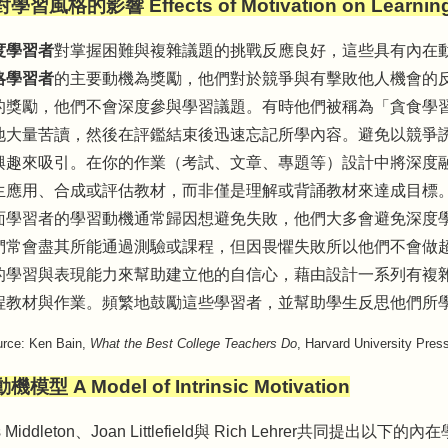
習風格的影響 Effects of Motivation on Learning
度學習者
對掌握困難與複雜議題的挑戰反應良好，這些具有內在
略學習者
的主要動機為獎勵，他們對於競爭與有擊敗他人機會的
的獎勵，他們不會深度參與學習議題。有時他們被稱為「貪食學
地大量苦讀，然後在評鑑結束後迅速忘記所學內容。避免以競爭
興趣來吸引。在你的作業（考試、文章、專題等）設計中將深度
生應用、合成或評估教材，而非僅是理解或背誦教材來達成目標
面學習者的學習動機通常歸因想避免失敗，他們大多會避免深度
們常會盡其所能通過測驗或課程，但因畏懼失敗所以他們不會做
的學習與表現能力來幫助建立他的自信心，藉由設計一系列有複
程教材與作業。頻繁地鼓勵這些學習者，並幫助學生反思他們所
ce: Ken Bain,
What the Best College Teachers Do
, Harvard University Pres
模型 A Model of Intrinsic Motivation
s Middleton、Joan Littlefield與 Rich Lehrer共同提出以