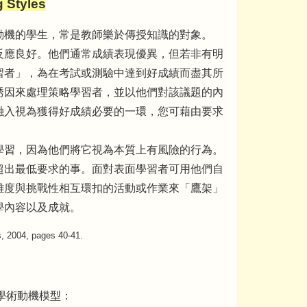
 Styles
動機的學生，常是教師樂於傳授知識的對象。
反應良好。他們通常成績表現優異，但若非有明
習者」，為在考試或測驗中達到好成績而盡其所
誘因來處理策略學習者，並以他們對該議題的內
融入視為獲得好成績必要的一環，您可藉由要求
。
學習，因為他們將它視為本質上有風險的行為。
超出最低要求的事。面對表面學習者可用他們自
雜度與挑戰性相互環扣的活動或作業來「鷹架」
學內容以及成就。
s, 2004, pages 40-41.
下的內在學術動機模型：