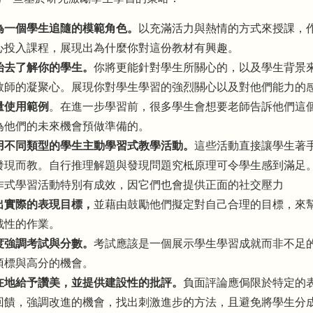
為一個學生追隨的模範角色。
以充滿活力與熱情的方式來授課，
心投入課程，展現出為什麼你對這份教材有興趣。
始去了解你的學生。
你將更能針對學生所關心的，以及學生背景
教師的凝聚心。展現你對學生學習的強烈關心以及對他們能力的
量使用範例
。在進一步學習前，很多學生會想要老師告訴他們這
為他們的未來機會預做準備的。
用不同類型的學生主動學習式教學活動。
這些活動直接讓學生著
發現而教。自行推理解題與發現問題究柢原理可令學生感到滿足
作式學習活動特別有成效，因它們也會提供正面的社交壓力
出實際的表現目標，
並藉由鼓勵他們擬定對自己合理的目標，來
戰性的作業。
度強調考試與分數。
考試應該是一個展示學生學習成就而非不足
頂標與高分的機會。
在地給予讚美，並提供建設性的批評。
負面評論應侷限於特定的
回饋，強調改進的機會，找出刺激進步的方法，且避免將學生分