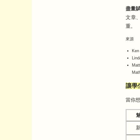
盡量
文章
重。
來源
Ken
Lind
Matt
Math
讓學生看
當你