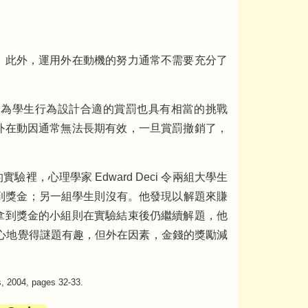
。此外，運用外在動機的努力通常不需要充分了
。為學生行為設計合適的賞罰也具有相當的挑戰
外在動因通常無法長期有效，一旦賞罰撤銷了，
驗裡，心理學家 Edward Deci 令兩組大學生
得到獎金；另一組學生則沒有。他發現以解題來賺
拿到獎金的小組則在實驗結束後仍繼續解題，他
內心地覺得謎題有趣，但外在因素，金錢的獎勵減
s, 2004, pages 32-33.