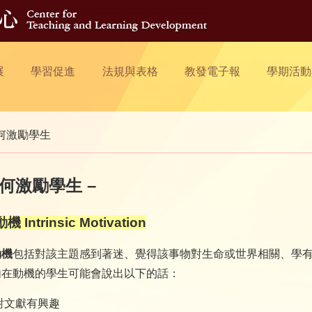
展
學習促進
法規與表格
教發電子報
學期活動
何激勵學生
如何激勵學生 –
 Intrinsic Motivation
動機
包括對該主題感到著迷、覺得該事物對生命或世界相關、學
內在動機的學生可能會說出以下的話：
對文獻有興趣