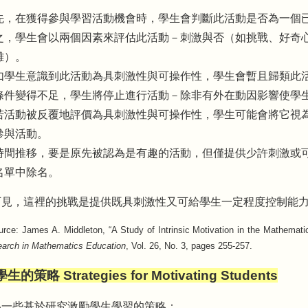
先，在獲得參與學習活動機會時，學生會判斷此活動是否為一個
之，學生會以兩個因素來評估此活動－刺激與否（如挑戰、好奇
難）。
如學生意識到此活動為具刺激性與可操作性，學生會暫且歸類此
條件變得不足，學生將停止進行活動－除非有外在動因影響使學
若活動被反覆地評價為具刺激性與可操作性，學生可能會將它視
參與活動。
時間推移，要是原先被認為是有趣的活動，但僅提供少許刺激或
名單中除名。
可見，這裡的挑戰是提供既具刺激性又可給學生一定程度控制能
e: James A. Middleton, “A Study of Intrinsic Motivation in the Mathemat
earch in Mathematics Education
, Vol. 26, No. 3, pages 255-257.
的策略 Strategies for Motivating Students
為一些基於研究激勵學生學習的策略：