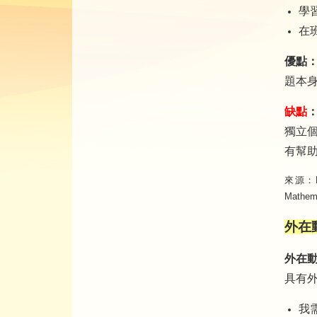
學
在
優點
題本
缺點
獨立
有幫
來源：Mat
Mathema
外在動機
外在
具有
我