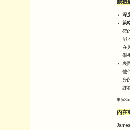
動機對學
深
策
確
能
在
學
表
他
身
課
來源Sour
內在動機
Jame