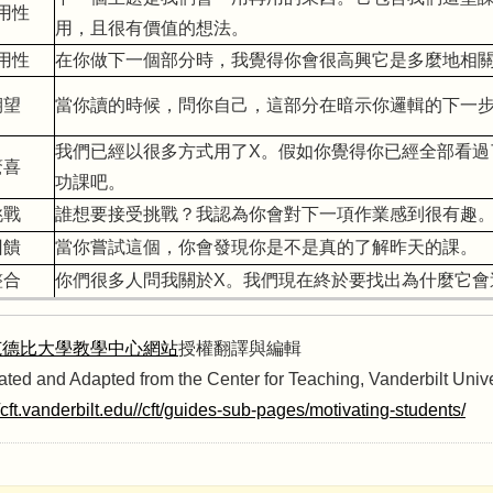
用性
用，且很有價值的想法。
用性
在你做下一個部分時，我覺得你會很高興它是多麼地相
期望
當你讀的時候，問你自己，這部分在暗示你邏輯的下一
我們已經以很多方式用了X。假如你覺得你已經全部看過
驚喜
功課吧。
挑戰
誰想要接受挑戰？我認為你會對下一項作業感到很有趣
回饋
當你嘗試這個，你會發現你是不是真的了解昨天的課。
整合
你們很多人問我關於X。我們現在終於要找出為什麼它會
范德比大學教學中心網站
授權翻譯與編輯
ated and Adapted from the Center for Teaching, Vanderbilt Univ
//cft.vanderbilt.edu//cft/guides-sub-pages/motivating-students/