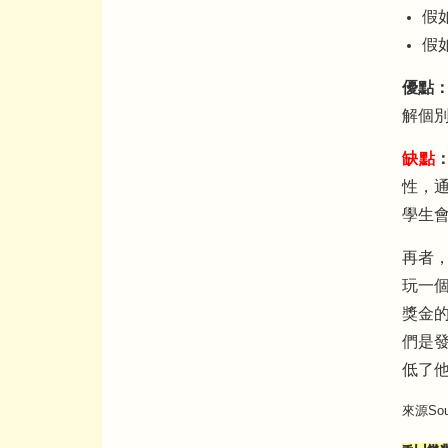
假
假
優點
解個
缺點
性，
學生
再者
玩一個
獎金
們是發
低了
來源Sour