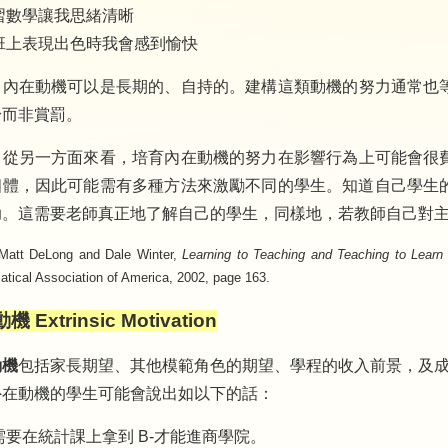
習數學讓我思緒清晰
班上表現出色時我會感到愉快
：
內在動機可以是長期的、自持的。建構這類動機的努力通常也
身而非賞罰。
：
從另一方面來看，培育內在動機的努力在影響行為上可能會很
個體，因此可能需有多種方法來激勵不同的學生。知道自己學生
助。這需要老師真正地了解自己的學生，同樣地，若教師自己對
t DeLong and Dale Winter,
Learning to Teaching and Teaching to Learn
tical Association of America, 2002, page 163.
 Extrinsic Motivation
動機
包括家長期望、其他模範角色的期望、學程的收入前景，及
外在動機的學生可能會說出如以下的話：
需要在統計課上拿到 B-才能進商學院。