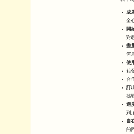
成
全
開
對
盡
何
使
藉
合
訂
挑
適
到
自
的