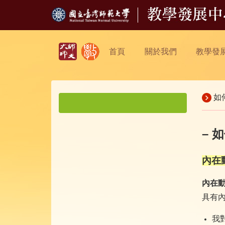
首頁
關於我們
教學發
如
– 
內在動機
內在
具有
我