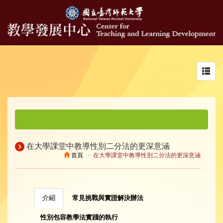
Toggl
navig
在大學課堂中教導性別二分法的更深意涵
首頁
在大學課堂中教導性別二分法的更深意涵
介紹
常見挑戰與實證解決辦法
性別包容教學法實踐的執行