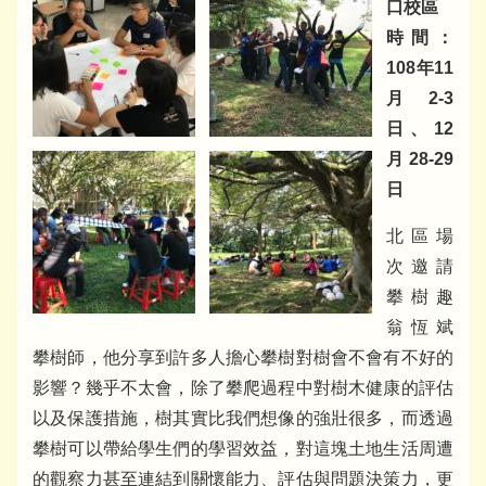
口校區
時間：
108年11
月2-3
日、12
月28-29
日
北區場
次邀請
攀樹趣
翁恆斌
攀樹師，他分享到許多人擔心攀樹對樹會不會有不好的
影響？幾乎不太會，除了攀爬過程中對樹木健康的評估
以及保護措施，樹其實比我們想像的強壯很多，而透過
攀樹可以帶給學生們的學習效益，對這塊土地生活周遭
的觀察力甚至連結到關懷能力、評估與問題決策力，更