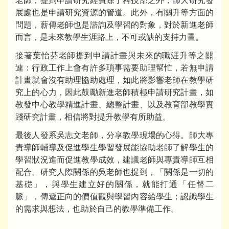
老師，提到申請研究經費除了科技部之外，師大研究發
展處也是申請研究資源的管道。此外，有關升等方面的
問題，薪傳老師也是諮詢及學習的對象，對於新進老師
而言，是未來教學生涯路上，不可或缺的支持力量。
接著葉怡芬老師提到申請計畫與未來的職涯升等之關
連：行政工作上會有許多瑣事需要助理幫忙，若無申請
計畫就會沒有助理協助處理，如此將影響老師在教學研
究上的心力，因此鼓勵新進老師積極申請研究計畫，如
教發中心教學精進計畫、總整計畫、以及教育部教學實
踐研究計畫，相信將對提升教學有所助益。
最後人發系吳志文老師，分享教學現場的心得。師大專
責導師輔導及促進學生學習發展能協助老師了解學生的
學習狀況進而促進教學成效，建議老師與專責導師互相
配合。研究人際關係的吳老師也提到，「關係是一切的
基礎」，與學生建立好的關係，就能打通「任督二
脈」，傳遞正向的價值觀與學習內容給學生；認識學生
的需求與想法，也助於自己的教學準備工作。