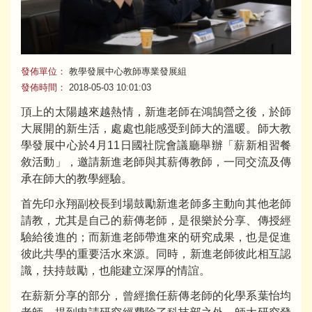
發佈單位：
教學發展中心教師專業發展組
發佈時間：
2018-05-03 10:01:03
頂上的太陽越來越熱情，新進老師在鴻鵠營之後，於師
大展開的新生活，處處也能感受到師大的溫暖。師大教
學發展中心於4月11日國社院會議廳舉辦「薪新相習餐
敘活動」，邀請新進老師與其薪傳教師，一同交流及傳
承在師大的教學經驗。
首先印永翔副校長到場鼓勵新進老師多主動向其他老師
請教，尤其是自己的薪傳老師，是很樂於分享、傳授經
驗給後進的；而新進老師帶進來的研究成果，也是促進
彼此共學的重要活水來源。同時，新進老師彼此相互認
識，扶持鼓勵，也能建立深厚的情誼。
在薪新分享的部分，曾經擔任薪傳老師的化學系葉怡均