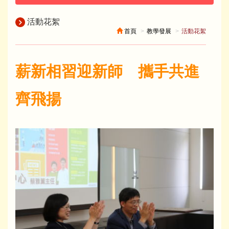
活動花絮
首頁
教學發展
活動花絮
薪新相習迎新師 攜手共進
齊飛揚