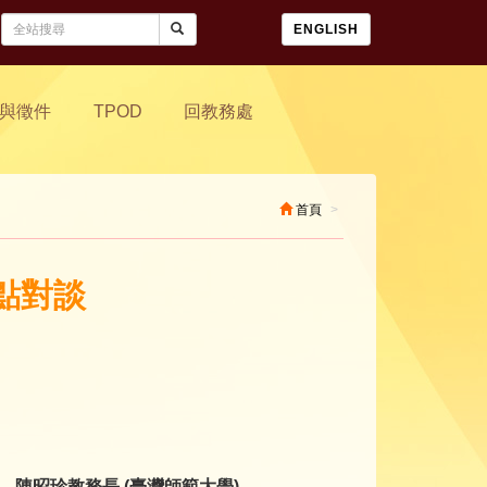
ENGLISH
與徵件
TPOD
回教務處
首頁
點對談
、
陳昭珍
教務長 (
臺灣師範大學)