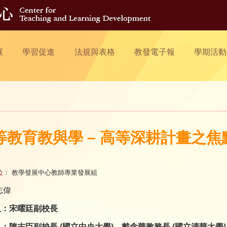
展
學習促進
法規與表格
教發電子報
學期活動
等教育教與學 – 高等深耕計畫之焦
位：
教學發展中心教師專業發展組
志偉
人：宋曜廷
副校長
：陳志臣副校長 (國立中央大學)、戴念華
教務長 (
國立清華大學)