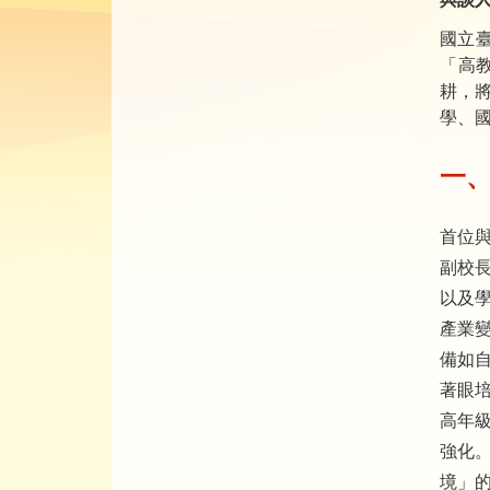
國立臺
「高
耕，
學、
一
首位
副校
以及
產業
備如
著眼
高年
強化
境」