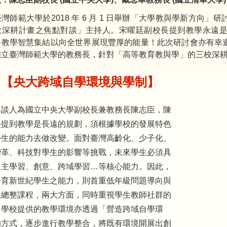
灣師範大學於2018 年 6 月 1 日舉辦「大學教與學新方向
教深耕計畫之焦點對談」主持人。宋曜廷副校長提到教學永遠
將教學智慧集結以向全世界展現豐厚的能量！此次研討會亦有幸
國立臺灣師範大學的教務長，針對「高等教育教與學」的三校深
、【央大跨域自學環境與學制】
與談人為國立中央大學副校長兼教務長陳志臣，陳
長提到教學是長遠的規劃，須根據學校的發展特色
學生的能力去做改變。面對臺灣高齡化、少子化、
變革、科技對學生的影響等挑戰，未來學生必須具
自主學習、創意、跨域學習…等核心能力。因此，
培育新世紀學生之能力，則首重低年級問題導向與
級總整課程，兩大方面，同時重視學生教師社群的
。學校提供的教學環境亦透過「營造跨域自學環
的方式，逐步進行教學整合，將既有環境開展出創