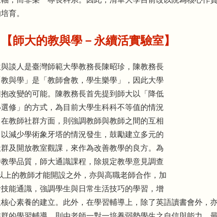
的培育。
、【師大的教與學－
永續活實驗室
】
位與談人是臺灣師範大學教務長陳昭珍，陳教務長
「教與學」是「教師會教，學生樂學」，因此大學
擁抱改變的可能。陳教務長首先提到師大以「降低
必選修」的方式，為目前大學生科科不等值的情況
。在教師社群方面，則強調教師與教師之間的互相
，以減少學術象牙塔的情況發生，鼓勵建立多元的
社群及開放教室觀課，來作為改善教學的良方。為
持教學品質，師大通識課程，除規定教學意見調查
0以上的教師才能開設之外，亦與高職老師合作，加
活技能通識，強調學生與日常生活技巧的學習，增
生核心素養的建立。此外，在學習輔導上，除了英語讀書會外，
族群的學習輔導，則由老師一對一培養弱勢學生之自信與能力。