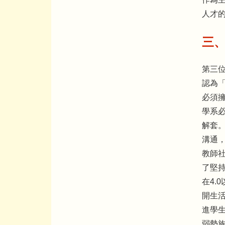
人才
三
第三
認為
必須
學系
解套
溝通
教師
了堅
在4.
開生
進學
弱勢