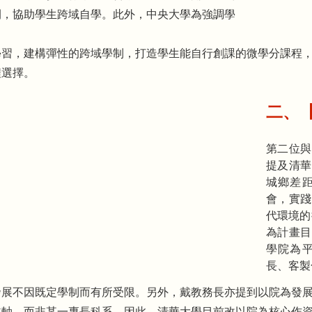
間，協助學生跨域自學。此外，中央大學為強調學
學習，建構彈性的跨域學制，打造學生能自行創課的微學分課程
程選擇。
二、
第二位與
提及清華
城鄉差
會，實踐
代環境的
為計畫目
學院為
長、客製
發展不因既定學制而有所受限。另外，戴教務長亦提到以院為發
主軸，而非某一專長科系。因此，清華大學目前改以院為核心作