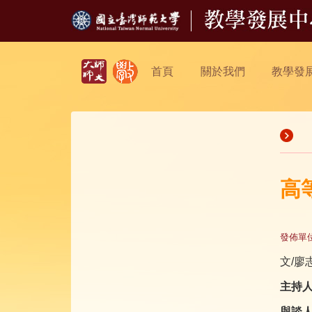
首頁
關於我們
教學發
高
發佈單
文/廖
主持
與談人