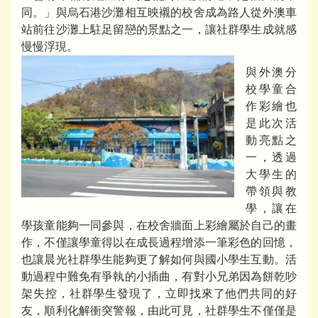
同。」與烏石港沙灘相互映襯的校舍成為路人從外澳車
站前往沙灘上駐足留戀的景點之一，讓社群學生成就感
慢慢浮現。
與外澳分
校學童合
作彩繪也
是此次活
動亮點之
一，透過
大學生的
帶領與教
學，讓在
學孩童能夠一同參與，在校舍牆面上彩繪屬於自己的畫
作，不僅讓學童得以在成長過程增添一筆彩色的回憶，
也讓晨光社群學生能夠更了解如何與國小學生互動。活
動過程中難免有爭執的小插曲，有對小兄弟因為餅乾吵
架失控，社群學生發現了，立即找來了他們共同的好
友，順利化解衝突警報，由此可見，社群學生不僅僅是