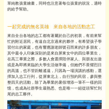
單純教孩童繪畫，同時也注意著每位孩童的狀況，適時
的給予幫助。
一起完成的無名英雄 來自各地的活動志工
來自全台各地的志工都有著屬於自己的初衷，有前來幫
忙的附近居民，有遠自北京過來的夥伴，有希望孩子學
習付出的家庭，也有響應謝老師號召而來的許多朋友，
其中最令人印象深刻的是來自屏東女中的四位畢業生，
在高三畢業之際，多數人會選擇陪伴家人、與朋友出遊
或是為即將來臨的大學生活做準備，但她們不畏懼烈日
的高溫，也不管距離遙遠，只因為一場演講的感動，選
擇加入志工行列，從屏東北上，自行預約民宿，參與整
整四天的活動，除了為畢業的暑假增添一筆不一樣的回
憶，也成為社群學生最熟悉、也是唯一一組從頭幫忙到
尾的志工夥伴。