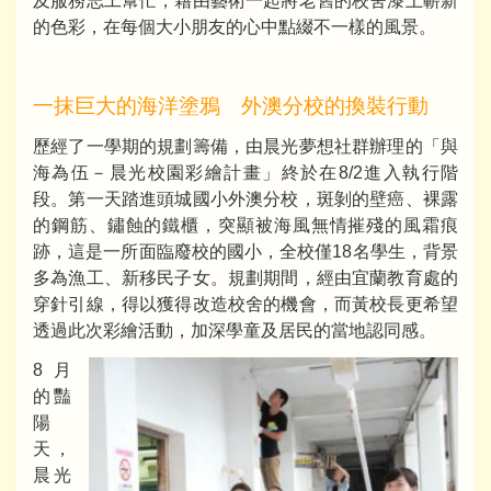
及服務志工幫忙，藉由藝術一起將老舊的校舍漆上嶄新
的色彩，在每個大小朋友的心中點綴不一樣的風景。
一抹巨大的海洋塗鴉 外澳分校的換裝行動
歷經了一學期的規劃籌備，由晨光夢想社群辦理的「與
海為伍－晨光校園彩繪計畫」終於在8/2進入執行階
段。第一天踏進頭城國小外澳分校，斑剝的壁癌、裸露
的鋼筋、鏽蝕的鐵櫃，突顯被海風無情摧殘的風霜痕
跡，這是一所面臨廢校的國小，全校僅18名學生，背景
多為漁工、新移民子女。規劃期間，經由宜蘭教育處的
穿針引線，得以獲得改造校舍的機會，而黃校長更希望
透過此次彩繪活動，加深學童及居民的當地認同感。
8月
的豔
陽
天，
晨光