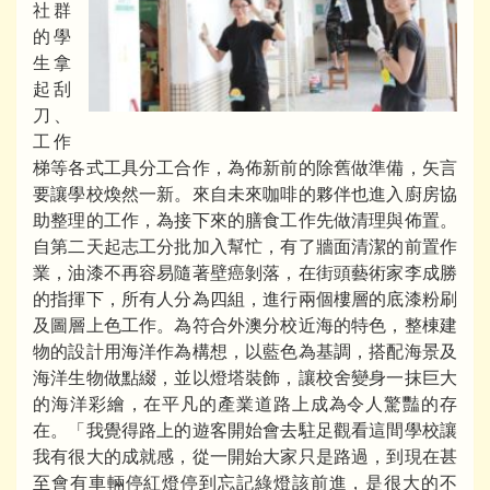
社群
的學
生拿
起刮
刀、
工作
梯等各式工具分工合作，為佈新前的除舊做準備，矢言
要讓學校煥然一新。來自未來咖啡的夥伴也進入廚房協
助整理的工作，為接下來的膳食工作先做清理與佈置。
自第二天起志工分批加入幫忙，有了牆面清潔的前置作
業，油漆不再容易隨著壁癌剝落，在街頭藝術家李成勝
的指揮下，所有人分為四組，進行兩個樓層的底漆粉刷
及圖層上色工作。為符合外澳分校近海的特色，整棟建
物的設計用海洋作為構想，以藍色為基調，搭配海景及
海洋生物做點綴，並以燈塔裝飾，讓校舍變身一抹巨大
的海洋彩繪，在平凡的產業道路上成為令人驚豔的存
在。「我覺得路上的遊客開始會去駐足觀看這間學校讓
我有很大的成就感，從一開始大家只是路過，到現在甚
至會有車輛停紅燈停到忘記綠燈該前進，是很大的不