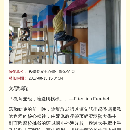
發佈單位：
教學發展中心學生學習促進組
發佈時間：
2017-08-15 15:04:04
文/廖鴻瑞
「教育無他，唯愛與榜樣。」—Friedrich Froebel
活動結束的前一晚，謝智謀老師以這句話串起整趟服務
隊過程的核心精神，由流氓教授帶著經濟弱勢大學生，
到面臨廢校挑戰的頭城國小外澳分校，透過大手牽小手