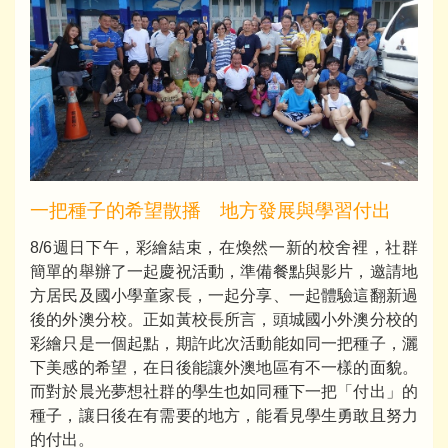
一把種子的希望散播 地方發展與學習付出
8/6週日下午，彩繪結束，在煥然一新的校舍裡，社群
簡單的舉辦了一起慶祝活動，準備餐點與影片，邀請地
方居民及國小學童家長，一起分享、一起體驗這翻新過
後的外澳分校。正如黃校長所言，頭城國小外澳分校的
彩繪只是一個起點，期許此次活動能如同一把種子，灑
下美感的希望，在日後能讓外澳地區有不一樣的面貌。
而對於晨光夢想社群的學生也如同種下一把「付出」的
種子，讓日後在有需要的地方，能看見學生勇敢且努力
的付出。