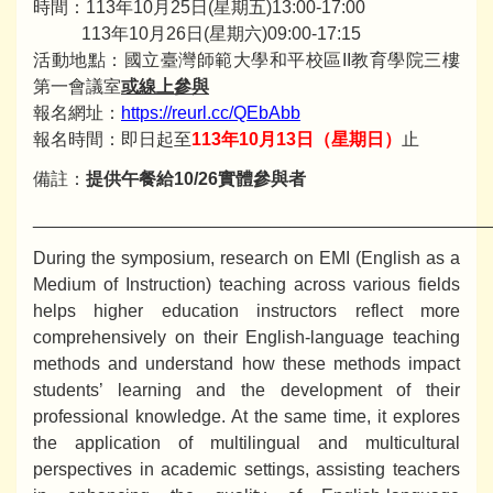
時間：113年10月25日(星期五)13:00-17:00
113年10月26日(星期六)09:00-17:15
活動地點：國立臺灣師範大學和平校區II教育學院三樓
第一會議室
或線上參與
報名網址：
https://reurl.cc/QEbAbb
報名時間：即日起至
113年10月13日（星期日）
止
備註：
提供午餐給10/26實體參與者
______________________________________________
During the symposium, research on EMI (English as a
Medium of Instruction) teaching across various fields
helps higher education instructors reflect more
comprehensively on their English-language teaching
methods and understand how these methods impact
students’ learning and the development of their
professional knowledge. At the same time, it explores
the application of multilingual and multicultural
perspectives in academic settings, assisting teachers