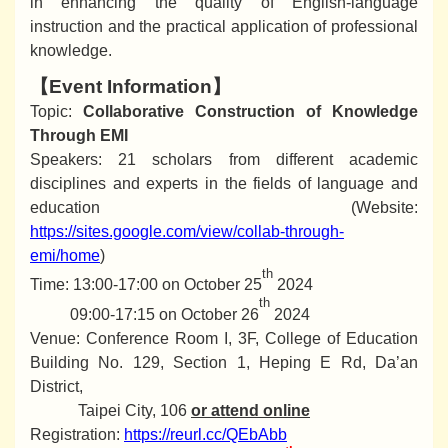
in enhancing the quality of English-language
instruction and the practical application of professional
knowledge.
【Event Information】
Topic:
Collaborative Construction of Knowledge
Through EMI
Speakers: 21 scholars from different academic
disciplines and experts in the fields of language and
education (Website:
https://sites.google.com/view/collab-through-
emi/home
)
th
Time: 13:00-17:00 on October 25
2024
th
09:00-17:15 on October 26
2024
Venue: Conference Room I, 3F, College of Education
Building No. 129, Section 1, Heping E Rd, Da’an
District,
Taipei City, 106
or attend online
Registration:
https://reurl.cc/QEbAbb