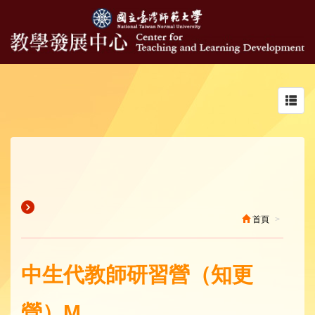
Toggl
navig
首頁
中生代教師研習營（知更
營）M